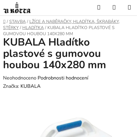
Přejít
Hledat
NÁKUP
na
KOŠÍK
obsah
DOMŮ
/
STAVBA
/
LŽÍCE A NABĚRAČKY, HLADÍTKA, ŠKRABÁKY,
STĚRKY
/
HLADÍTKA
/
KUBALA HLADÍTKO PLASTOVÉ S
GUMOVOU HOUBOU 140X280 MM
KUBALA Hladítko
plastové s gumovou
houbou 140x280 mm
Průměrné
Neohodnoceno
Podrobnosti hodnocení
hodnocení
Značka:
KUBALA
produktu
je
0,0
z
5
hvězdiček.