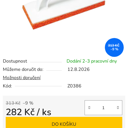
313 KČ
–9 %
Dostupnost
Dodání 2-3 pracovní dny
Můžeme doručit do:
12.8.2026
Možnosti doručení
Kód:
Z0386
313 Kč
–9 %
282 Kč
/ ks
Měrná cena:
DO KOŠÍKU