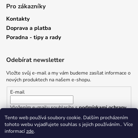
Pro zákazníky
Kontakty
Doprava a platba
Poradna - tipy a rady
Odebírat newsletter
Vložte svůj e-mail a my vám budeme zasílat informace o
nových produktech na našem e-shopu.
E-mail
Vložením e-mailu souhlasíte s
podmínkami ochrany
osobních údajů
Tento web používá soubory cookie. Dalším procházením
tohoto webu vyjadřujete souhlas s jejich používáním.. Více
PŘIHLÁSIT SE
informací
zde
.