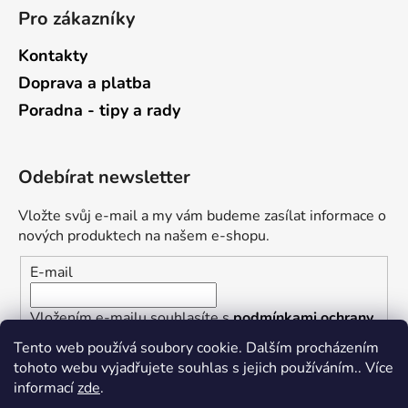
Pro zákazníky
Kontakty
Doprava a platba
Poradna - tipy a rady
Odebírat newsletter
Vložte svůj e-mail a my vám budeme zasílat informace o
nových produktech na našem e-shopu.
E-mail
Vložením e-mailu souhlasíte s
podmínkami ochrany
osobních údajů
Tento web používá soubory cookie. Dalším procházením
tohoto webu vyjadřujete souhlas s jejich používáním.. Více
PŘIHLÁSIT SE
informací
zde
.