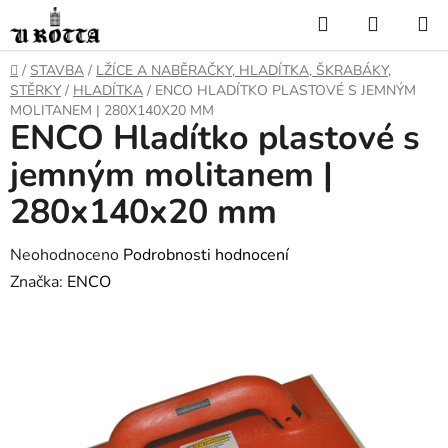
Přejít
Hledat
NÁKUP
na
KOŠÍK
obsah
DOMŮ
/
STAVBA
/
LŽÍCE A NABĚRAČKY, HLADÍTKA, ŠKRABÁKY,
STĚRKY
/
HLADÍTKA
/
ENCO HLADÍTKO PLASTOVÉ S JEMNÝM
MOLITANEM | 280X140X20 MM
ENCO Hladítko plastové s
jemným molitanem |
280x140x20 mm
Průměrné
Neohodnoceno
Podrobnosti hodnocení
hodnocení
Značka:
ENCO
produktu
je
0,0
z
5
hvězdiček.