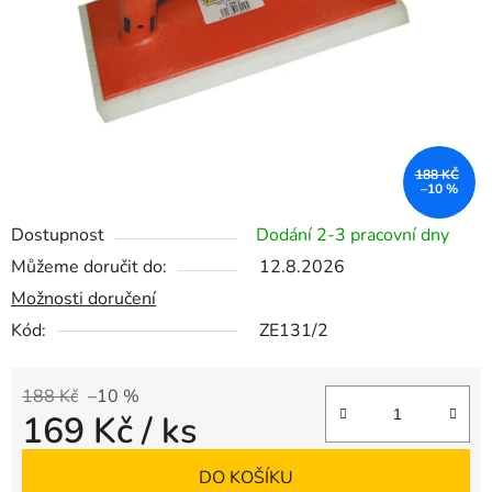
188 KČ
–10 %
Dostupnost
Dodání 2-3 pracovní dny
Můžeme doručit do:
12.8.2026
Možnosti doručení
Kód:
ZE131/2
188 Kč
–10 %
169 Kč
/ ks
Měrná cena:
DO KOŠÍKU