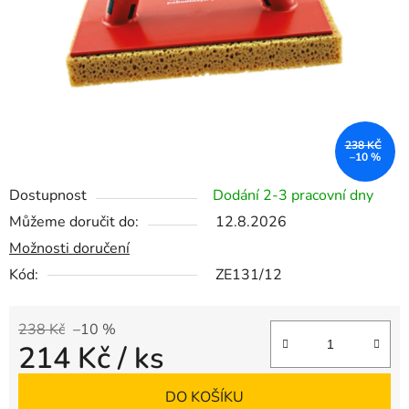
238 KČ
–10 %
Dostupnost
Dodání 2-3 pracovní dny
Můžeme doručit do:
12.8.2026
Možnosti doručení
Kód:
ZE131/12
238 Kč
–10 %
214 Kč
/ ks
Měrná cena:
DO KOŠÍKU