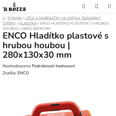
Přejít
Hledat
NÁKUP
na
KOŠÍK
obsah
DOMŮ
/
STAVBA
/
LŽÍCE A NABĚRAČKY, HLADÍTKA, ŠKRABÁKY,
STĚRKY
/
HLADÍTKA
/
ENCO HLADÍTKO PLASTOVÉ S HRUBOU
HOUBOU | 280X130X30 MM
ENCO Hladítko plastové s
hrubou houbou |
280x130x30 mm
Průměrné
Neohodnoceno
Podrobnosti hodnocení
hodnocení
Značka:
ENCO
produktu
je
0,0
z
5
hvězdiček.