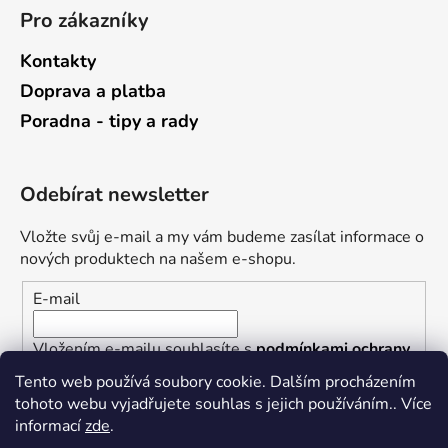
Pro zákazníky
Kontakty
Doprava a platba
Poradna - tipy a rady
Odebírat newsletter
Vložte svůj e-mail a my vám budeme zasílat informace o
nových produktech na našem e-shopu.
E-mail
Vložením e-mailu souhlasíte s
podmínkami ochrany
osobních údajů
Tento web používá soubory cookie. Dalším procházením
tohoto webu vyjadřujete souhlas s jejich používáním.. Více
PŘIHLÁSIT SE
informací
zde
.