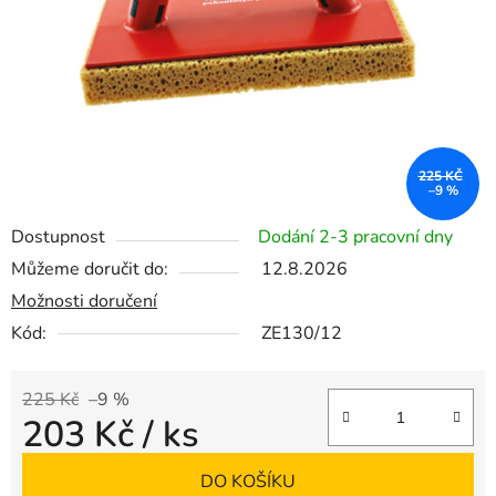
225 KČ
–9 %
Dostupnost
Dodání 2-3 pracovní dny
Můžeme doručit do:
12.8.2026
Možnosti doručení
Kód:
ZE130/12
225 Kč
–9 %
203 Kč
/ ks
Měrná cena:
DO KOŠÍKU