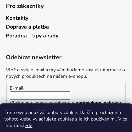
Pro zákazníky
Kontakty
Doprava a platba
Poradna - tipy a rady
Odebírat newsletter
Vložte svůj e-mail a my vám budeme zasílat informace o
nových produktech na našem e-shopu.
E-mail
Vložením e-mailu souhlasíte s
podmínkami ochrany
osobních údajů
Tento web používá soubory cookie. Dalším procházením
tohoto webu vyjadřujete souhlas s jejich používáním.. Více
PŘIHLÁSIT SE
informací
zde
.