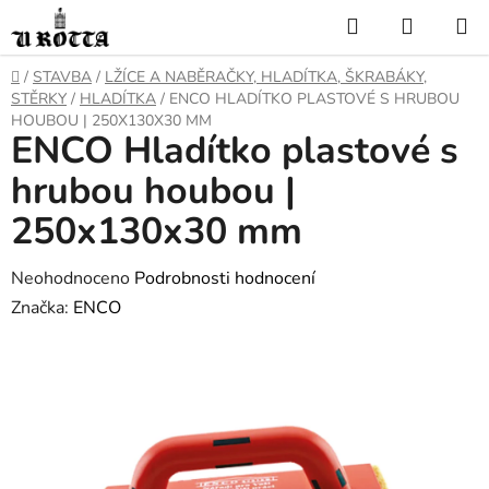
Přejít
Hledat
NÁKUP
na
KOŠÍK
obsah
DOMŮ
/
STAVBA
/
LŽÍCE A NABĚRAČKY, HLADÍTKA, ŠKRABÁKY,
STĚRKY
/
HLADÍTKA
/
ENCO HLADÍTKO PLASTOVÉ S HRUBOU
HOUBOU | 250X130X30 MM
ENCO Hladítko plastové s
hrubou houbou |
250x130x30 mm
Průměrné
Neohodnoceno
Podrobnosti hodnocení
hodnocení
Značka:
ENCO
produktu
je
0,0
z
5
hvězdiček.