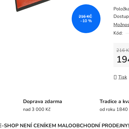
produk
Položk
je
Dostup
216 KČ
0,0
–10 %
Možnos
z
Kód:
5
hvězdič
216 K
19
Měrná
Tisk
Doprava zdarma
Tradice a kv
nad 3 000 Kč
od roku 1840
E-SHOP NENÍ CENÍKEM MALOOBCHODNÍ PRODEJNY