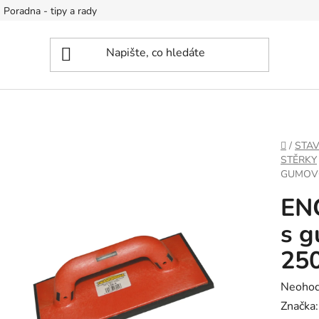
Poradna - tipy a rady
DOMŮ
/
STA
STĚRKY
GUMOVO
ENC
s g
25
Průměr
Neoho
hodnoc
Značka