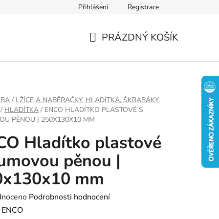
Přihlášení
Registrace
PRÁZDNÝ KOŠÍK
NÁKUPNÍ
KOŠÍK
VBA
/
LŽÍCE A NABĚRAČKY, HLADÍTKA, ŠKRABÁKY,
/
HLADÍTKA
/
ENCO HLADÍTKO PLASTOVÉ S
U PĚNOU | 250X130X10 MM
O Hladítko plastové
umovou pěnou |
0x130x10 mm
né
dnoceno
Podrobnosti hodnocení
ení
:
ENCO