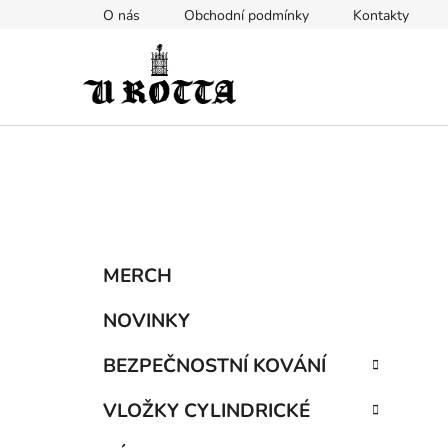
Přejít
O nás
Obchodní podmínky
Kontakty
na
obsah
P
K
Přeskočit
MERCH
a
kategorie
o
t
s
NOVINKY
e
t
g
BEZPEČNOSTNÍ KOVÁNÍ
r
o
a
r
VLOŽKY CYLINDRICKÉ
i
n
e