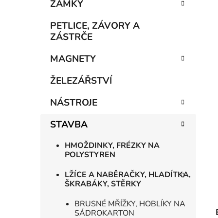
n
ZÁMKY
í
p
PETLICE, ZÁVORY A
a
ZÁSTRČE
n
MAGNETY
e
l
ŽELEZÁŘSTVÍ
NÁSTROJE
STAVBA
HMOŽDINKY, FRÉZKY NA
POLYSTYREN
LŽÍCE A NABĚRAČKY, HLADÍTKA,
ŠKRABÁKY, STĚRKY
BRUSNÉ MŘÍŽKY, HOBLÍKY NA
SÁDROKARTON