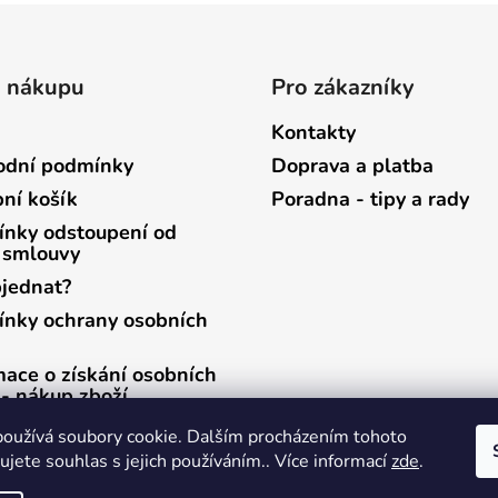
o nákupu
Pro zákazníky
Kontakty
dní podmínky
Doprava a platba
ní košík
Poradna - tipy a rady
nky odstoupení od
 smlouvy
bjednat?
nky ochrany osobních
mace o získání osobních
 - nákup zboží
mace o získání osobních
oužívá soubory cookie. Dalším procházením tohoto
 - zasílání newsletterů
jete souhlas s jejich používáním.. Více informací
zde
.