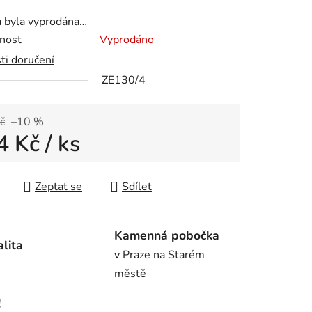
tu
a byla vyprodána…
nost
Vyprodáno
ti doručení
ZE130/4
ek.
č
–10 %
4 Kč
/ ks
 cena:
Zeptat se
Sdílet
Kamenná pobočka
alita
v Praze na Starém
městě
!