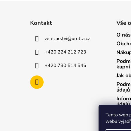
Z
á
Kontakt
Vše 
p
a
O nás
zelezarstvi
@
urotta.cz
t
Obcho
í
+420 224 212 723
Nákup
Podmí
+420 730 514 546
kupní
Jak o
Podmí
údajů
Infor
údajů
Infor
Tento web p
údajů
webu vyjadřu