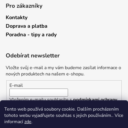
Pro zákazníky
Kontakty
Doprava a platba
Poradna - tipy a rady
Odebírat newsletter
Vložte svůj e-mail a my vám budeme zasílat informace o
nových produktech na našem e-shopu.
E-mail
Vložením e-mailu souhlasíte s
podmínkami ochrany
osobních údajů
Tento web používá soubory cookie. Dalším procházením
tohoto webu vyjadřujete souhlas s jejich používáním.. Více
PŘIHLÁSIT SE
informací
zde
.