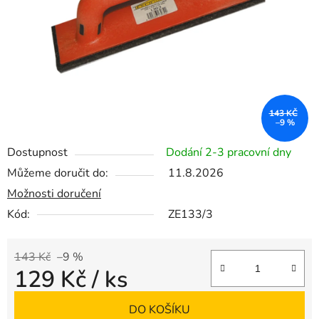
143 KČ
–9 %
Dostupnost
Dodání 2-3 pracovní dny
Můžeme doručit do:
11.8.2026
Možnosti doručení
Kód:
ZE133/3
143 Kč
–9 %
129 Kč
/ ks
Měrná cena:
DO KOŠÍKU