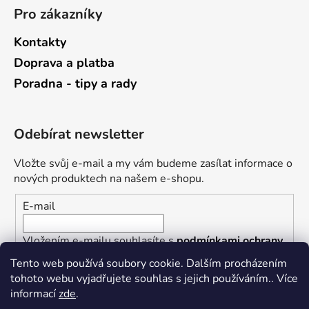
Pro zákazníky
Kontakty
Doprava a platba
Poradna - tipy a rady
Odebírat newsletter
Vložte svůj e-mail a my vám budeme zasílat informace o
nových produktech na našem e-shopu.
E-mail
Vložením e-mailu souhlasíte s
podmínkami ochrany
osobních údajů
Tento web používá soubory cookie. Dalším procházením
tohoto webu vyjadřujete souhlas s jejich používáním.. Více
PŘIHLÁSIT SE
informací
zde
.