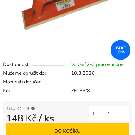
164 KČ
–9 %
Dostupnost
Dodání 2-3 pracovní dny
Můžeme doručit do:
10.8.2026
Možnosti doručení
Kód:
ZE133/8
164 Kč
–9 %
148 Kč
/ ks
Měrná cena:
DO KOŠÍKU