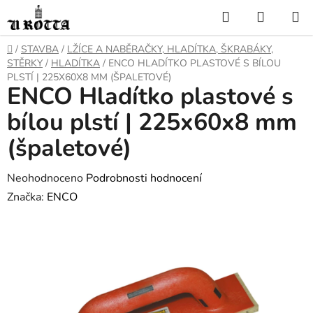
Přejít
Hledat
NÁKUP
na
KOŠÍK
obsah
DOMŮ
/
STAVBA
/
LŽÍCE A NABĚRAČKY, HLADÍTKA, ŠKRABÁKY,
STĚRKY
/
HLADÍTKA
/
ENCO HLADÍTKO PLASTOVÉ S BÍLOU
PLSTÍ | 225X60X8 MM (ŠPALETOVÉ)
ENCO Hladítko plastové s
bílou plstí | 225x60x8 mm
(špaletové)
Průměrné
Neohodnoceno
Podrobnosti hodnocení
hodnocení
Značka:
ENCO
produktu
je
0,0
z
5
hvězdiček.