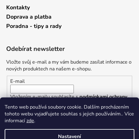
Kontakty
Doprava a platba
Poradna - tipy a rady
Odebírat newsletter
Vložte svůj e-mail a my vám budeme zasílat informace o
nových produktech na našem e-shopu.
E-mail
Vložením e-mailu souhlasíte s
podmínkami ochrany
osobních údajů
Tento web používá soubory cookie. Dalším procházením
tohoto webu vyjadřujete souhlas s jejich používáním.. Více
PŘIHLÁSIT SE
informací
zde
.
Nastavení