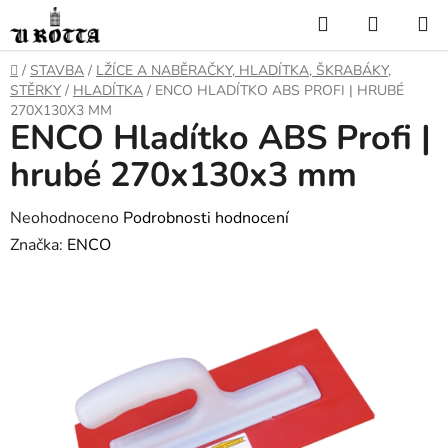
Přejít
Hledat
NÁKUP
na
KOŠÍK
obsah
DOMŮ
/
STAVBA
/
LŽÍCE A NABĚRAČKY, HLADÍTKA, ŠKRABÁKY,
STĚRKY
/
HLADÍTKA
/
ENCO HLADÍTKO ABS PROFI | HRUBÉ
270X130X3 MM
ENCO Hladítko ABS Profi |
hrubé 270x130x3 mm
Průměrné
Neohodnoceno
Podrobnosti hodnocení
hodnocení
Značka:
ENCO
produktu
je
0,0
z
5
hvězdiček.