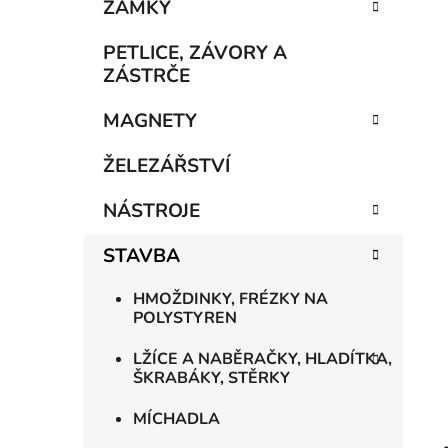
n
ZÁMKY
í
p
PETLICE, ZÁVORY A
a
ZÁSTRČE
n
MAGNETY
e
l
ŽELEZÁŘSTVÍ
NÁSTROJE
STAVBA
HMOŽDINKY, FRÉZKY NA
POLYSTYREN
LŽÍCE A NABĚRAČKY, HLADÍTKA,
ŠKRABÁKY, STĚRKY
MÍCHADLA