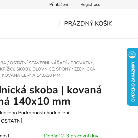
Přihlášení
Registrace
PRÁZDNÝ KOŠÍK
NÁKUPNÍ
KOŠÍK
VBA
/
OSTATNÍ STAVEBNÍ NÁŘADÍ
/
PROVÁZKY,
 KŘÍŽKY, SKOBY, OLOVNICE, SPONY
/
ZEDNICKÁ
| KOVANÁ ČERNÁ 140X10 MM
nická skoba | kovaná
rná 140x10 mm
né
dnoceno
Podrobnosti hodnocení
ení
:
OSTATNÍ
tu
nost
Dodání 2-3 pracovní dny