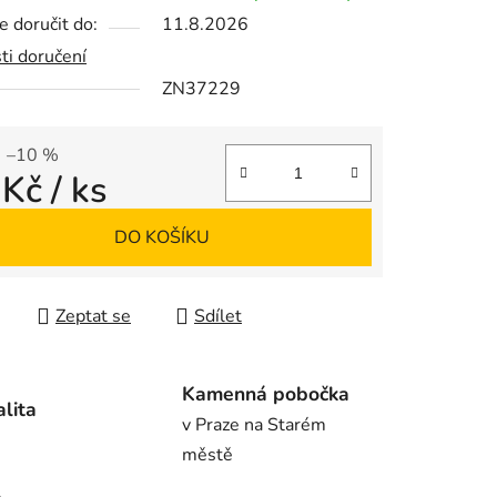
 doručit do:
11.8.2026
ti doručení
ZN37229
ek.
–10 %
 Kč
/ ks
 cena:
DO KOŠÍKU
Zeptat se
Sdílet
Kamenná pobočka
alita
v Praze na Starém
městě