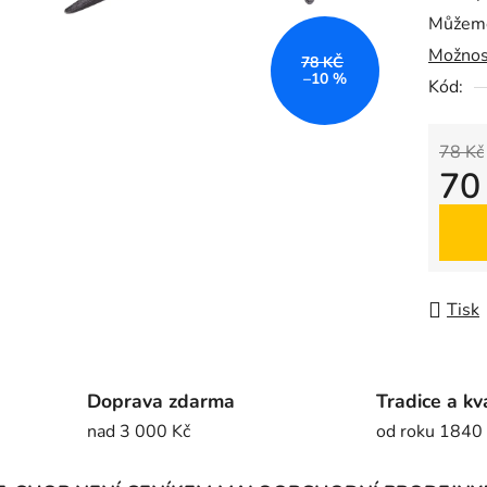
Můžeme
0,0
Možnos
z
78 KČ
–10 %
5
Kód:
hvězdič
78 Kč
70
Měrná
Tisk
Doprava zdarma
Tradice a kv
nad 3 000 Kč
od roku 1840