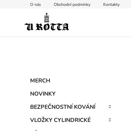
Přejít
O nás
Obchodní podmínky
Kontakty
na
obsah
P
K
Přeskočit
MERCH
a
kategorie
o
t
s
NOVINKY
e
t
g
BEZPEČNOSTNÍ KOVÁNÍ
r
o
a
r
VLOŽKY CYLINDRICKÉ
i
n
e