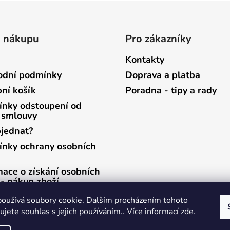
o nákupu
Pro zákazníky
Kontakty
dní podmínky
Doprava a platba
ní košík
Poradna - tipy a rady
nky odstoupení od
 smlouvy
bjednat?
nky ochrany osobních
mace o získání osobních
 - nákup zboží
mace o získání osobních
oužívá soubory cookie. Dalším procházením tohoto
 - zasílání newsletterů
jete souhlas s jejich používáním.. Více informací
zde
.