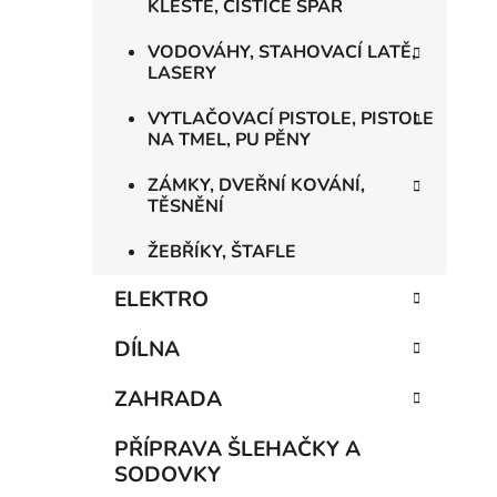
KLEŠTĚ, ČISTIČE SPÁR
VODOVÁHY, STAHOVACÍ LATĚ,
LASERY
VYTLAČOVACÍ PISTOLE, PISTOLE
NA TMEL, PU PĚNY
ZÁMKY, DVEŘNÍ KOVÁNÍ,
TĚSNĚNÍ
ŽEBŘÍKY, ŠTAFLE
ELEKTRO
DÍLNA
ZAHRADA
PŘÍPRAVA ŠLEHAČKY A
SODOVKY