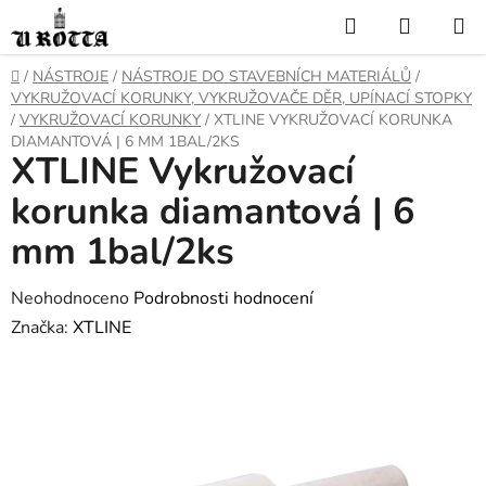
Přejít
Hledat
NÁKUP
na
KOŠÍK
obsah
DOMŮ
/
NÁSTROJE
/
NÁSTROJE DO STAVEBNÍCH MATERIÁLŮ
/
VYKRUŽOVACÍ KORUNKY, VYKRUŽOVAČE DĚR, UPÍNACÍ STOPKY
/
VYKRUŽOVACÍ KORUNKY
/
XTLINE VYKRUŽOVACÍ KORUNKA
DIAMANTOVÁ | 6 MM 1BAL/2KS
XTLINE Vykružovací
korunka diamantová | 6
mm 1bal/2ks
Průměrné
Neohodnoceno
Podrobnosti hodnocení
hodnocení
Značka:
XTLINE
produktu
je
0,0
z
5