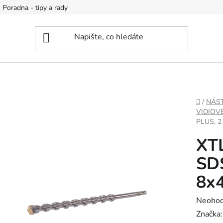
Poradna - tipy a rady
DOMŮ
/
NÁS
VIDIOV
PLUS, 2
XTL
SDS
8x
Průměr
Neoho
hodnoc
Značka