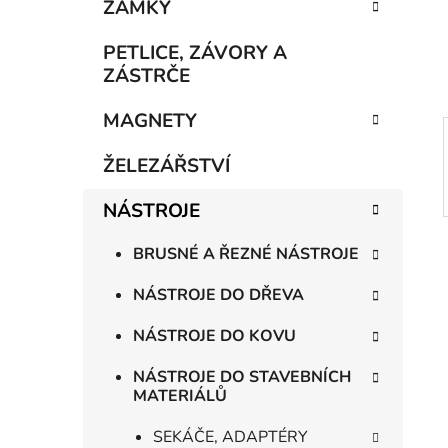
n
ZÁMKY
í
p
PETLICE, ZÁVORY A
a
ZÁSTRČE
n
MAGNETY
e
l
ŽELEZÁŘSTVÍ
NÁSTROJE
BRUSNÉ A ŘEZNÉ NÁSTROJE
NÁSTROJE DO DŘEVA
NÁSTROJE DO KOVU
NÁSTROJE DO STAVEBNÍCH
MATERIÁLŮ
SEKÁČE, ADAPTÉRY