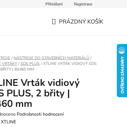
Přihlášení
Registrace
PRÁZDNÝ KOŠÍK
NÁKUPNÍ
KOŠÍK
TROJE
/
NÁSTROJE DO STAVEBNÍCH MATERIÁLŮ
/
É VRTÁKY
/
SDS PLUS
/
XTLINE VRTÁK VIDIOVÝ SDS
 BŘITY | 8X460 MM
INE Vrták vidiový
 PLUS, 2 břity |
460 mm
né
dnoceno
Podrobnosti hodnocení
ení
:
XTLINE