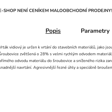
E-SHOP NENÍ CENÍKEM MALOOBCHODNÍ PRODEJNY
Popis
Parametry
Vrták vidiový je určen k vrtání do stavebních materiálů, jako jsou
Šroubovice zvětšená o 28% s velmi rychlým odvodem materiálu. 
přímého odvodu materiálu do šroubovice a sníženého rizika zan
snadnější navrtání. Agresivnější řezné úhly a speciálně broušený