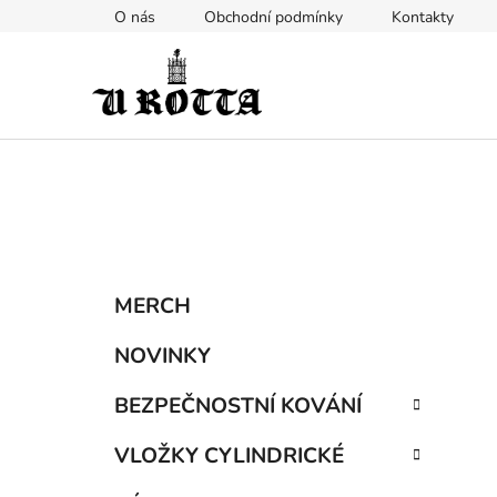
Přejít
O nás
Obchodní podmínky
Kontakty
na
obsah
P
K
Přeskočit
MERCH
a
kategorie
o
t
s
NOVINKY
e
t
g
BEZPEČNOSTNÍ KOVÁNÍ
r
o
a
r
VLOŽKY CYLINDRICKÉ
i
n
e