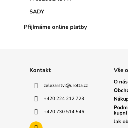
SADY
Přijímáme online platby
Z
á
Kontakt
Vše 
p
a
O nás
zelezarstvi
@
urotta.cz
t
Obcho
í
+420 224 212 723
Nákup
Podmí
+420 730 514 546
kupní
Jak o