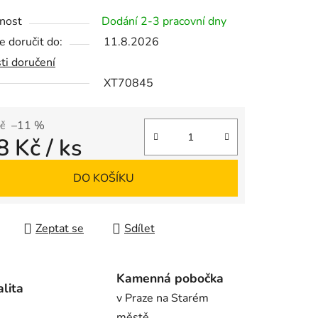
tu
nost
Dodání 2-3 pracovní dny
 doručit do:
11.8.2026
ti doručení
XT70845
ek.
č
–11 %
8 Kč
/ ks
 cena:
DO KOŠÍKU
Zeptat se
Sdílet
Kamenná pobočka
alita
v Praze na Starém
městě