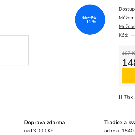
produk
Dostup
je
167 KČ
Můžeme
0,0
–11 %
Možnos
z
5
Kód:
hvězdič
167 K
14
Měrná
Tisk
Doprava zdarma
Tradice a kv
nad 3 000 Kč
od roku 1840