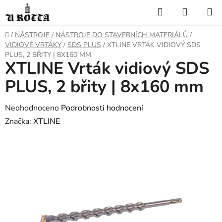
Přejít
Hledat
NÁKUP
na
KOŠÍK
obsah
DOMŮ
/
NÁSTROJE
/
NÁSTROJE DO STAVEBNÍCH MATERIÁLŮ
/
VIDIOVÉ VRTÁKY
/
SDS PLUS
/
XTLINE VRTÁK VIDIOVÝ SDS
PLUS, 2 BŘITY | 8X160 MM
XTLINE Vrták vidiový SDS
PLUS, 2 břity | 8x160 mm
Průměrné
Neohodnoceno
Podrobnosti hodnocení
hodnocení
Značka:
XTLINE
produktu
je
0,0
z
5
hvězdiček.