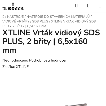
Přejít
Hledat
NÁKUP
na
KOŠÍK
obsah
DOMŮ
/
NÁSTROJE
/
NÁSTROJE DO STAVEBNÍCH MATERIÁLŮ
/
VIDIOVÉ VRTÁKY
/
SDS PLUS
/
XTLINE VRTÁK VIDIOVÝ SDS
PLUS, 2 BŘITY | 6,5X160 MM
XTLINE Vrták vidiový SDS
PLUS, 2 břity | 6,5x160
mm
Průměrné
Neohodnoceno
Podrobnosti hodnocení
hodnocení
Značka:
XTLINE
produktu
je
0,0
z
5
hvězdiček.