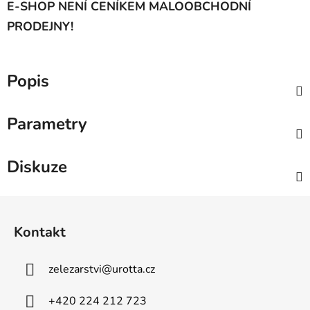
E-SHOP NENÍ CENÍKEM MALOOBCHODNÍ
PRODEJNY!
Popis
Parametry
Diskuze
Z
á
Kontakt
p
a
zelezarstvi
@
urotta.cz
t
í
+420 224 212 723