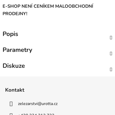
E-SHOP NENÍ CENÍKEM MALOOBCHODNÍ
PRODEJNY!
Popis
Parametry
Diskuze
Z
á
Kontakt
p
a
zelezarstvi
@
urotta.cz
t
í