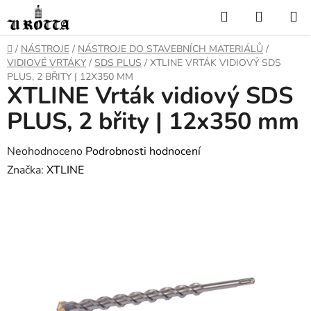
Přejít
Hledat
NÁKUP
na
KOŠÍK
obsah
DOMŮ
/
NÁSTROJE
/
NÁSTROJE DO STAVEBNÍCH MATERIÁLŮ
/
VIDIOVÉ VRTÁKY
/
SDS PLUS
/
XTLINE VRTÁK VIDIOVÝ SDS
PLUS, 2 BŘITY | 12X350 MM
XTLINE Vrták vidiový SDS
PLUS, 2 břity | 12x350 mm
Průměrné
Neohodnoceno
Podrobnosti hodnocení
hodnocení
Značka:
XTLINE
produktu
je
0,0
z
5
hvězdiček.