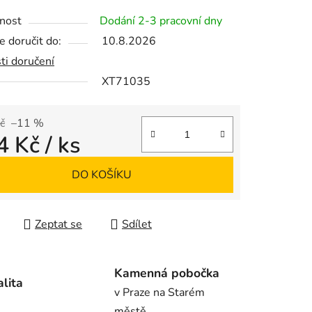
tu
nost
Dodání 2-3 pracovní dny
 doručit do:
10.8.2026
ti doručení
XT71035
ek.
č
–11 %
4 Kč
/ ks
 cena:
DO KOŠÍKU
Zeptat se
Sdílet
Kamenná pobočka
alita
v Praze na Starém
městě