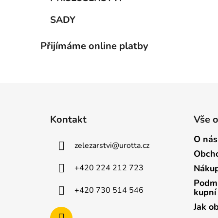
SADY
Přijímáme online platby
Z
á
Kontakt
Vše 
p
a
O nás
zelezarstvi
@
urotta.cz
t
Obcho
í
+420 224 212 723
Nákup
Podmí
+420 730 514 546
kupní
Jak o