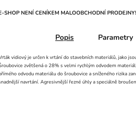
E-SHOP NENÍ CENÍKEM MALOOBCHODNÍ PRODEJNY
Popis
Parametry
Vrták vidiový je určen k vrtání do stavebních materiálů, jako jsou
Šroubovice zvětšená o 28% s velmi rychlým odvodem materiálu. 
přímého odvodu materiálu do šroubovice a sníženého rizika zan
snadnější navrtání. Agresivnější řezné úhly a speciálně broušený