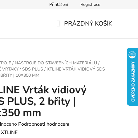
Přihlášení
Registrace
PRÁZDNÝ KOŠÍK
NÁKUPNÍ
KOŠÍK
TROJE
/
NÁSTROJE DO STAVEBNÍCH MATERIÁLŮ
/
É VRTÁKY
/
SDS PLUS
/
XTLINE VRTÁK VIDIOVÝ SDS
 BŘITY | 10X350 MM
INE Vrták vidiový
 PLUS, 2 břity |
x350 mm
né
dnoceno
Podrobnosti hodnocení
ení
:
XTLINE