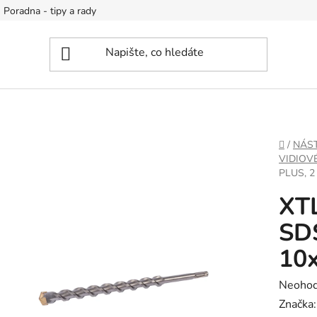
Poradna - tipy a rady
DOMŮ
/
NÁS
VIDIOV
PLUS, 2
XTL
SDS
10
Průměr
Neoho
hodnoc
Značka