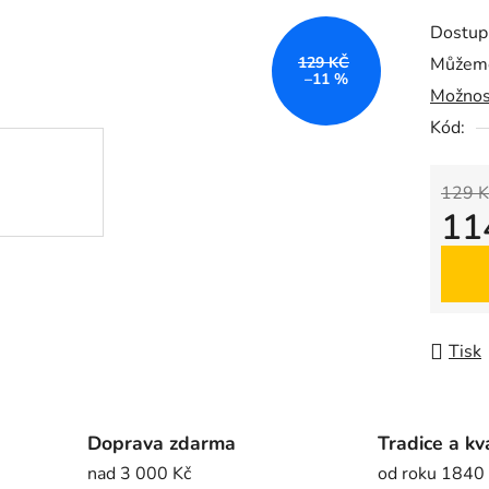
produk
Dostup
je
129 KČ
Můžeme
0,0
–11 %
Možnos
z
5
Kód:
hvězdič
129 K
11
Měrná
Tisk
Doprava zdarma
Tradice a kv
nad 3 000 Kč
od roku 1840