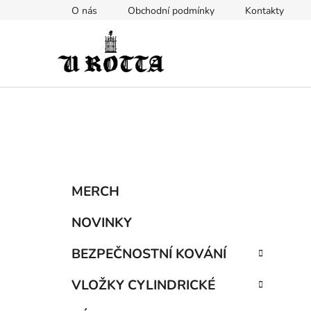
Přejít
O nás
Obchodní podmínky
Kontakty
na
obsah
P
K
Přeskočit
MERCH
a
kategorie
o
t
s
NOVINKY
e
t
g
BEZPEČNOSTNÍ KOVÁNÍ
r
o
a
r
VLOŽKY CYLINDRICKÉ
i
n
e