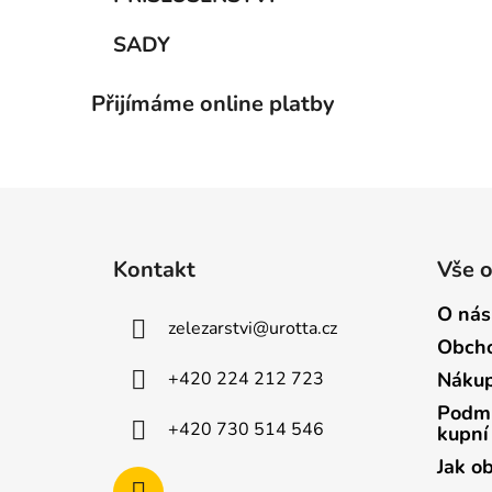
SADY
Přijímáme online platby
Z
á
Kontakt
Vše 
p
a
O nás
zelezarstvi
@
urotta.cz
t
Obcho
í
+420 224 212 723
Nákup
Podmí
+420 730 514 546
kupní
Jak o