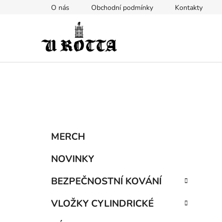
Přejít
O nás
Obchodní podmínky
Kontakty
na
obsah
P
K
Přeskočit
MERCH
a
kategorie
o
t
s
NOVINKY
e
t
g
BEZPEČNOSTNÍ KOVÁNÍ
r
o
a
r
VLOŽKY CYLINDRICKÉ
i
n
e