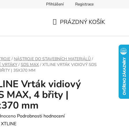
Přihlášení
Registrace
PRÁZDNÝ KOŠÍK
NÁKUPNÍ
KOŠÍK
TROJE
/
NÁSTROJE DO STAVEBNÍCH MATERIÁLŮ
/
É VRTÁKY
/
SDS MAX
/
XTLINE VRTÁK VIDIOVÝ SDS
BŘITY | 35X370 MM
INE Vrták vidiový
 MAX, 4 břity |
x370 mm
né
dnoceno
Podrobnosti hodnocení
ení
:
XTLINE