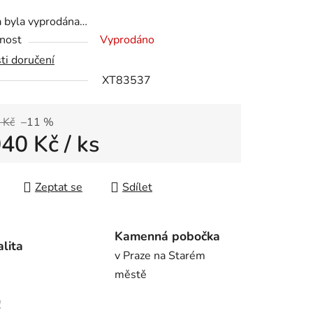
tu
a byla vyprodána…
nost
Vyprodáno
ti doručení
XT83537
ek.
 Kč
–11 %
040 Kč
/ ks
 cena:
Zeptat se
Sdílet
Kamenná pobočka
alita
v Praze na Starém
městě
!