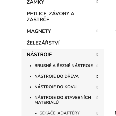
n
ZÁMKY
í
p
PETLICE, ZÁVORY A
a
ZÁSTRČE
n
MAGNETY
e
l
ŽELEZÁŘSTVÍ
NÁSTROJE
BRUSNÉ A ŘEZNÉ NÁSTROJE
NÁSTROJE DO DŘEVA
NÁSTROJE DO KOVU
NÁSTROJE DO STAVEBNÍCH
MATERIÁLŮ
SEKÁČE, ADAPTÉRY