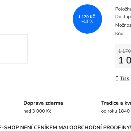
produk
Položk
je
Dostup
1 170 KČ
0,0
–11 %
Možnos
z
Kód:
5
hvězdič
1 170
1 
Měrná
Tisk
Doprava zdarma
Tradice a kv
nad 3 000 Kč
od roku 1840
E-SHOP NENÍ CENÍKEM MALOOBCHODNÍ PRODEJNY