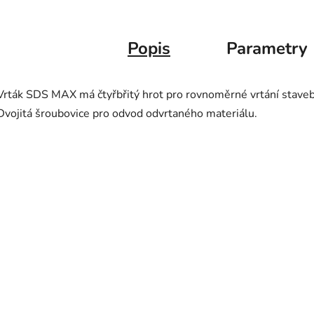
Popis
Parametry
Vrták SDS MAX má čtyřbřitý hrot pro rovnoměrné vrtání stavební
Dvojitá šroubovice pro odvod odvrtaného materiálu.