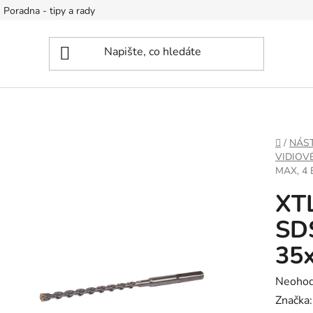
Poradna - tipy a rady
DOMŮ
/
NÁS
VIDIOV
MAX, 4 
XTL
SDS
35
Průměr
Neoho
hodnoc
Značka