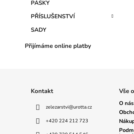
PÁSKY
PŘÍSLUŠENSTVÍ
SADY
Přijímáme online platby
Z
á
Kontakt
Vše 
p
a
O nás
zelezarstvi
@
urotta.cz
t
Obcho
í
+420 224 212 723
Nákup
Podmí