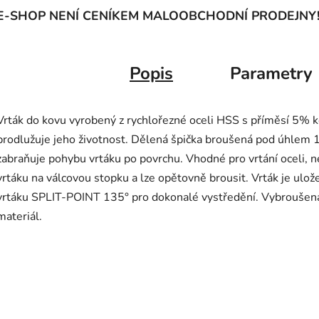
E-SHOP NENÍ CENÍKEM MALOOBCHODNÍ PRODEJNY
Popis
Parametry
Vrták do kovu vyrobený z rychlořezné oceli HSS s příměsí 5% ko
prodlužuje jeho životnost. Dělená špička broušená pod úhlem 13
zabraňuje pohybu vrtáku po povrchu. Vhodné pro vrtání oceli, ner
vrtáku na válcovou stopku a lze opětovně brousit. Vrták je ulož
vrtáku SPLIT-POINT 135° pro dokonalé vystředění. Vybroušená
materiál.