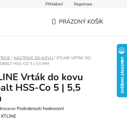
Přihlášení
Registrace
PRÁZDNÝ KOŠÍK
NÁKUPNÍ
KOŠÍK
TROJE
/
NÁSTROJE DO KOVU
/
XTLINE VRTÁK DO
OBALT HSS-CO 5 | 5,5 MM
INE Vrták do kovu
alt HSS-Co 5 | 5,5
m
né
dnoceno
Podrobnosti hodnocení
ení
:
XTLINE
tu