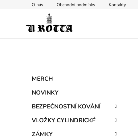
Přejít
O nás
Obchodní podmínky
Kontakty
na
obsah
P
K
Přeskočit
MERCH
a
kategorie
o
t
s
NOVINKY
e
t
g
BEZPEČNOSTNÍ KOVÁNÍ
r
o
a
r
VLOŽKY CYLINDRICKÉ
i
n
e
n
ZÁMKY