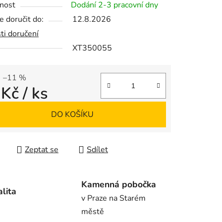
nost
Dodání 2-3 pracovní dny
 doručit do:
12.8.2026
ti doručení
XT350055
ek.
–11 %
 Kč
/ ks
 cena:
DO KOŠÍKU
Zeptat se
Sdílet
Kamenná pobočka
alita
v Praze na Starém
městě