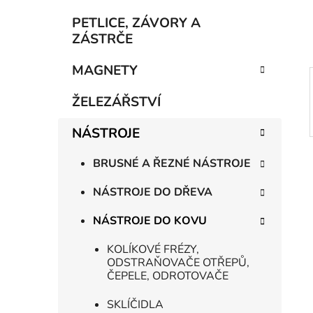
í
p
PETLICE, ZÁVORY A
a
ZÁSTRČE
n
MAGNETY
e
l
ŽELEZÁŘSTVÍ
NÁSTROJE
BRUSNÉ A ŘEZNÉ NÁSTROJE
NÁSTROJE DO DŘEVA
NÁSTROJE DO KOVU
KOLÍKOVÉ FRÉZY,
ODSTRAŇOVAČE OTŘEPŮ,
ČEPELE, ODROTOVAČE
SKLÍČIDLA