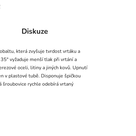
!
Diskuze
baltu, která zvyšuje tvrdost vrtáku a
5° vyžaduje menší tlak při vrtání a
ezové oceli, litiny a jiných kovů. Upnutí
en v plastové tubě. Disponuje špičkou
 šroubovice rychle odebírá vrtaný