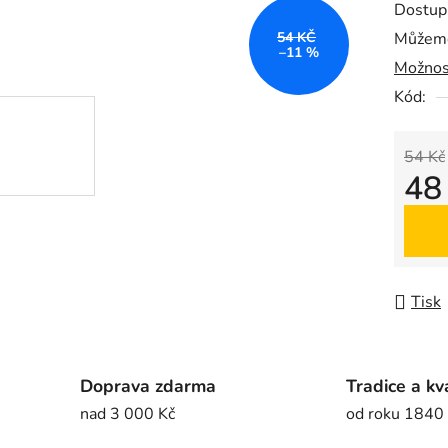
Dostup
je
54 KČ
Můžeme
0,0
–11 %
Možnos
z
5
Kód:
hvězdič
54 Kč
48
Měrná
Tisk
Doprava zdarma
Tradice a kv
nad 3 000 Kč
od roku 1840