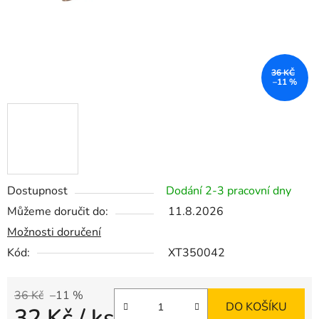
36 KČ
–11 %
Dostupnost
Dodání 2-3 pracovní dny
Můžeme doručit do:
11.8.2026
Možnosti doručení
Kód:
XT350042
36 Kč
–11 %
DO KOŠÍKU
32 Kč
/ ks