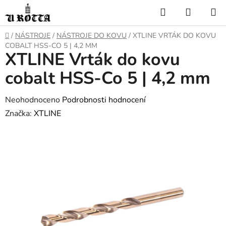
Přejít
Hledat
NÁKUP
na
KOŠÍK
obsah
DOMŮ
/
NÁSTROJE
/
NÁSTROJE DO KOVU
/
XTLINE VRTÁK DO KOVU
COBALT HSS-CO 5 | 4,2 MM
XTLINE Vrták do kovu
cobalt HSS-Co 5 | 4,2 mm
Průměrné
Neohodnoceno
Podrobnosti hodnocení
hodnocení
Značka:
XTLINE
produktu
je
0,0
z
5
hvězdiček.