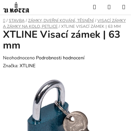
Přejít
Hledat
NÁKUP
na
KOŠÍK
obsah
DOMŮ
/
STAVBA
/
ZÁMKY, DVEŘNÍ KOVÁNÍ, TĚSNĚNÍ
/
VISACÍ ZÁMKY
A ZÁMKY NA KOLO, PETLICE
/
XTLINE VISACÍ ZÁMEK | 63 MM
XTLINE Visací zámek | 63
mm
Průměrné
Neohodnoceno
Podrobnosti hodnocení
hodnocení
Značka:
XTLINE
produktu
je
0,0
z
5
hvězdiček.