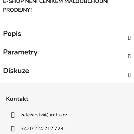
E-SHOP NENÍ CENÍKEM MALOOBCHODNÍ
PRODEJNY!
Popis
Parametry
Diskuze
Z
á
Kontakt
p
a
zelezarstvi
@
urotta.cz
t
í
+420 224 212 723