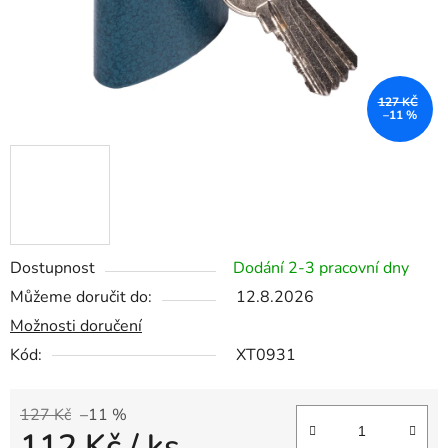
127 KČ
–11 %
Dostupnost
Dodání 2-3 pracovní dny
Můžeme doručit do:
12.8.2026
Možnosti doručení
Kód:
XT0931
127 Kč
–11 %
112 Kč
/ ks