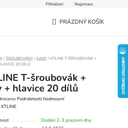
Přihlášení
Registrace
PRÁZDNÝ KOŠÍK
NÁKUPNÍ
KOŠÍK
A
/
ŠROUBOVÁKY
/
SADY
/
XTLINE T-ŠROUBOVÁK +
HLAVICE 20 DÍLŮ
INE T-šroubovák +
y + hlavice 20 dílů
né
dnoceno
Podrobnosti hodnocení
ení
:
XTLINE
tu
nost
Dodání 2-3 pracovní dny