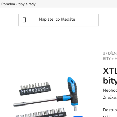
Poradna - tipy a rady
DOMŮ
/
DÍLN
BITY + 
XTL
bit
Průměr
Neoho
hodnoc
Značka
produk
Dostup
je