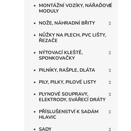
MONTÁŽNÍ VOZÍKY, NÁŘAĎOVÉ
MODULY
NOŽE, NÁHRADNÍ BŘITY
NŮŽKY NA PLECH, PVC LIŠTY,
ŘEZAČE
NÝTOVACÍ KLEŠTĚ,
SPONKOVAČKY
PILNÍKY, RAŠPLE, DLÁTA
PILY, PILKY, PILOVÉ LISTY
PLYNOVÉ SOUPRAVY,
ELEKTRODY, SVÁŘECÍ DRÁTY
PŘÍSLUŠENSTVÍ K SADÁM
HLAVIC
SADY