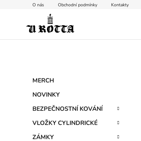
Přejít
O nás
Obchodní podmínky
Kontakty
na
obsah
P
K
Přeskočit
MERCH
a
kategorie
o
t
s
NOVINKY
e
t
g
BEZPEČNOSTNÍ KOVÁNÍ
r
o
a
r
VLOŽKY CYLINDRICKÉ
i
n
e
n
ZÁMKY