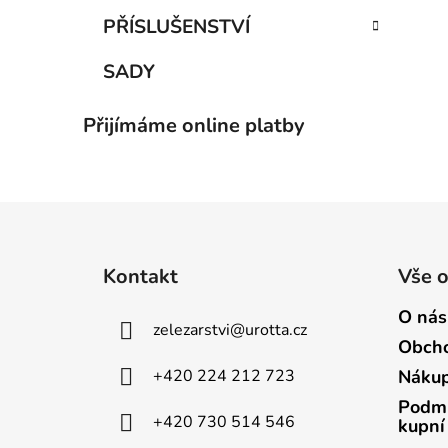
PŘÍSLUŠENSTVÍ
SADY
Přijímáme online platby
Z
á
Kontakt
Vše 
p
a
O nás
zelezarstvi
@
urotta.cz
t
Obcho
í
+420 224 212 723
Nákup
Podmí
+420 730 514 546
kupní