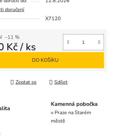
 doručit do:
12.8.2026
ti doručení
X7120
ek.
č
–11 %
0 Kč
/ ks
 cena:
DO KOŠÍKU
Zeptat se
Sdílet
Kamenná pobočka
alita
v Praze na Starém
městě
!