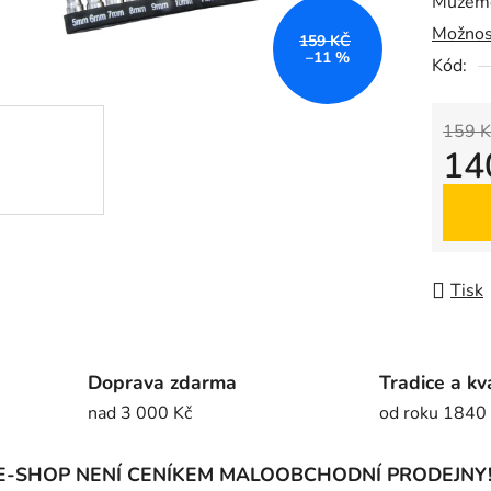
Můžeme
0,0
Možnos
z
159 KČ
–11 %
5
Kód:
hvězdič
159 K
14
Měrná
Tisk
Doprava zdarma
Tradice a kv
nad 3 000 Kč
od roku 1840
E-SHOP NENÍ CENÍKEM MALOOBCHODNÍ PRODEJNY