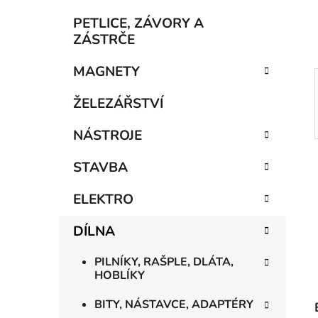
í
p
PETLICE, ZÁVORY A
a
ZÁSTRČE
n
MAGNETY
e
l
ŽELEZÁŘSTVÍ
NÁSTROJE
STAVBA
ELEKTRO
DÍLNA
PILNÍKY, RAŠPLE, DLÁTA,
HOBLÍKY
BITY, NÁSTAVCE, ADAPTÉRY