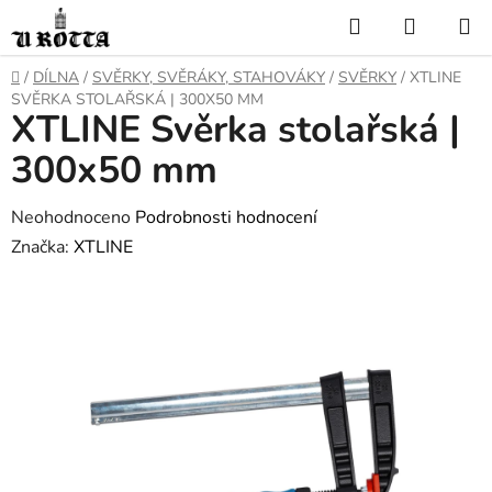
Přejít
Hledat
NÁKUP
na
KOŠÍK
obsah
DOMŮ
/
DÍLNA
/
SVĚRKY, SVĚRÁKY, STAHOVÁKY
/
SVĚRKY
/
XTLINE
SVĚRKA STOLAŘSKÁ | 300X50 MM
XTLINE Svěrka stolařská |
300x50 mm
Průměrné
Neohodnoceno
Podrobnosti hodnocení
hodnocení
Značka:
XTLINE
produktu
je
0,0
z
5
hvězdiček.