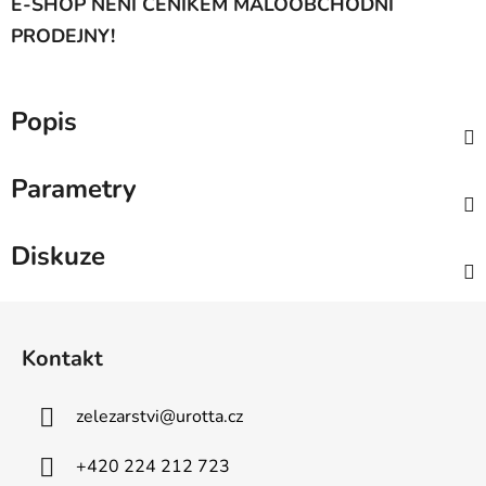
E-SHOP NENÍ CENÍKEM MALOOBCHODNÍ
PRODEJNY!
Popis
Parametry
Diskuze
Z
á
Kontakt
p
a
zelezarstvi
@
urotta.cz
t
í
+420 224 212 723