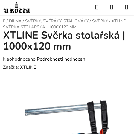
Přejít
Hledat
NÁKUP
na
KOŠÍK
obsah
DOMŮ
/
DÍLNA
/
SVĚRKY, SVĚRÁKY, STAHOVÁKY
/
SVĚRKY
/
XTLINE
SVĚRKA STOLAŘSKÁ | 1000X120 MM
XTLINE Svěrka stolařská |
1000x120 mm
Průměrné
Neohodnoceno
Podrobnosti hodnocení
hodnocení
Značka:
XTLINE
produktu
je
0,0
z
5
hvězdiček.