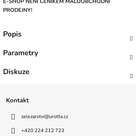
E-SHOP NENÍ CENÍKEM MALOOBCHODNÍ
PRODEJNY!
Popis
Parametry
Diskuze
Z
á
Kontakt
p
a
zelezarstvi
@
urotta.cz
t
í
+420 224 212 723