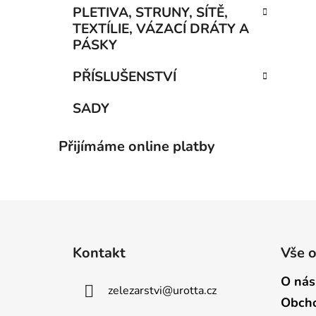
PLETIVA, STRUNY, SÍTĚ,
TEXTÍLIE, VÁZACÍ DRÁTY A
PÁSKY
PŘÍSLUŠENSTVÍ
SADY
Přijímáme online platby
Z
á
Kontakt
Vše 
p
a
O nás
zelezarstvi
@
urotta.cz
t
Obcho