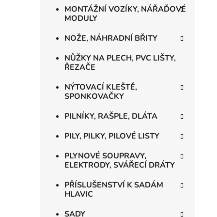
MONTÁŽNÍ VOZÍKY, NÁŘAĎOVÉ
MODULY
NOŽE, NÁHRADNÍ BŘITY
NŮŽKY NA PLECH, PVC LIŠTY,
ŘEZAČE
NÝTOVACÍ KLEŠTĚ,
SPONKOVAČKY
PILNÍKY, RAŠPLE, DLÁTA
PILY, PILKY, PILOVÉ LISTY
PLYNOVÉ SOUPRAVY,
ELEKTRODY, SVÁŘECÍ DRÁTY
PŘÍSLUŠENSTVÍ K SADÁM
HLAVIC
SADY