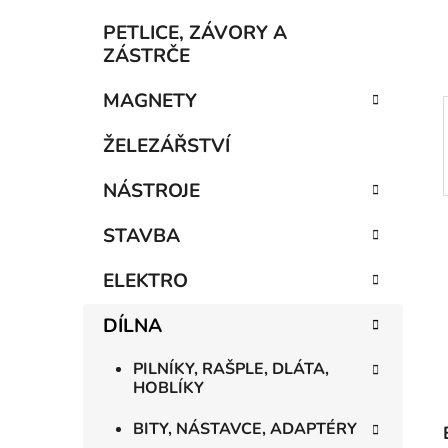
í
p
PETLICE, ZÁVORY A
a
ZÁSTRČE
n
MAGNETY
e
l
ŽELEZÁŘSTVÍ
NÁSTROJE
STAVBA
ELEKTRO
DÍLNA
PILNÍKY, RAŠPLE, DLÁTA,
HOBLÍKY
BITY, NÁSTAVCE, ADAPTÉRY