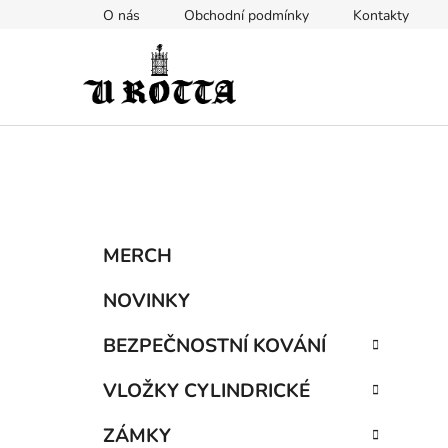
Přejít
O nás
Obchodní podmínky
Kontakty
na
obsah
P
K
Přeskočit
MERCH
a
kategorie
o
t
s
NOVINKY
e
t
g
BEZPEČNOSTNÍ KOVÁNÍ
r
o
a
r
VLOŽKY CYLINDRICKÉ
i
n
e
n
ZÁMKY