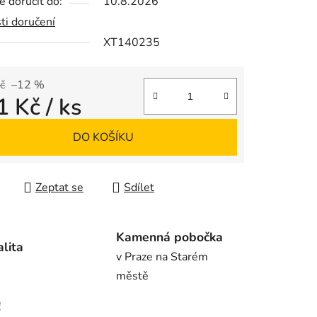
 doručit do:
10.8.2026
ti doručení
XT140235
ek.
č
–12 %
1 Kč
/ ks
 cena:
DO KOŠÍKU
Zeptat se
Sdílet
Kamenná pobočka
alita
v Praze na Starém
městě
!