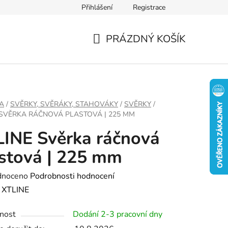
Přihlášení
Registrace
PRÁZDNÝ KOŠÍK
NÁKUPNÍ
KOŠÍK
A
/
SVĚRKY, SVĚRÁKY, STAHOVÁKY
/
SVĚRKY
/
 SVĚRKA RÁČNOVÁ PLASTOVÁ | 225 MM
INE Svěrka ráčnová
stová | 225 mm
né
dnoceno
Podrobnosti hodnocení
ení
:
XTLINE
tu
nost
Dodání 2-3 pracovní dny