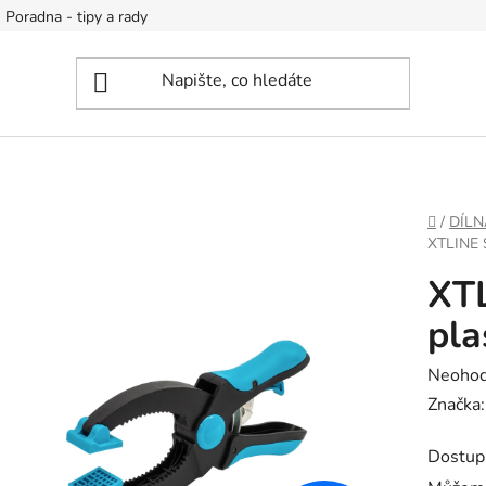
Poradna - tipy a rady
DOMŮ
/
DÍLN
XTLINE
XTL
pla
Průměr
Neoho
hodnoc
Značka
produk
Dostup
je