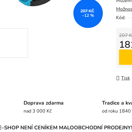
Můžeme
0,0
Možnos
z
207 KČ
–12 %
5
Kód:
hvězdič
207 K
18
Měrná
Tisk
Doprava zdarma
Tradice a kv
nad 3 000 Kč
od roku 1840
E-SHOP NENÍ CENÍKEM MALOOBCHODNÍ PRODEJNY