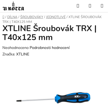
Přejít
Hledat
NÁKUP
na
KOŠÍK
obsah
DOMŮ
/
DÍLNA
/
ŠROUBOVÁKY
/
JEDNOTLIVÉ
/
XTLINE ŠROUBOVÁK
TRX | T40X125 MM
XTLINE Šroubovák TRX |
T40x125 mm
Průměrné
Neohodnoceno
Podrobnosti hodnocení
hodnocení
Značka:
XTLINE
produktu
je
0,0
z
5
hvězdiček.