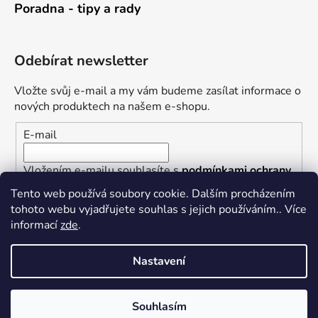
Poradna - tipy a rady
Odebírat newsletter
Vložte svůj e-mail a my vám budeme zasílat informace o
nových produktech na našem e-shopu.
E-mail
Vložením e-mailu souhlasíte s
podmínkami ochrany
osobních údajů
Tento web používá soubory cookie. Dalším procházením
tohoto webu vyjadřujete souhlas s jejich používáním.. Více
PŘIHLÁSIT SE
informací
zde
.
Nastavení
Vytvořil Shoptet
Souhlasím
Copyright 2026
Železářství U Rotta
. Všechna práva