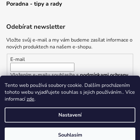
Poradna - tipy a rady
Odebírat newsletter
Vložte svůj e-mail a my vám budeme zasílat informace o
nových produktech na našem e-shopu.
E-mail
Vložením e-mailu souhlasíte s
podmínkami ochrany
osobních údajů
Tento web používá soubory cookie. Dalším procházením
tohoto webu vyjadřujete souhlas s jejich používáním.. Více
PŘIHLÁSIT SE
informací
zde
.
Nastavení
Vytvořil Shoptet
Souhlasím
Copyright 2026
Železářství U Rotta
. Všechna práva