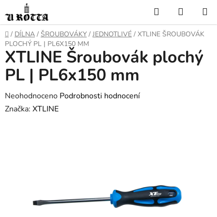
Přejít
Hledat
NÁKUP
na
KOŠÍK
obsah
DOMŮ
/
DÍLNA
/
ŠROUBOVÁKY
/
JEDNOTLIVÉ
/
XTLINE ŠROUBOVÁK
PLOCHÝ PL | PL6X150 MM
XTLINE Šroubovák plochý
PL | PL6x150 mm
Průměrné
Neohodnoceno
Podrobnosti hodnocení
hodnocení
Značka:
XTLINE
produktu
je
0,0
z
5
hvězdiček.