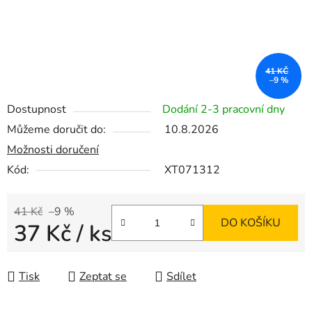
41 KČ
–9 %
Dostupnost
Dodání 2-3 pracovní dny
Můžeme doručit do:
10.8.2026
Možnosti doručení
Kód:
XT071312
41 Kč
–9 %
DO KOŠÍKU
37 Kč
/ ks
Měrná cena:
Tisk
Zeptat se
Sdílet