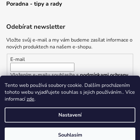
Poradna - tipy a rady
Odebírat newsletter
Vložte svůj e-mail a my vám budeme zasílat informace o
nových produktech na našem e-shopu.
E-mail
Vložením e-mailu souhlasíte s
podmínkami ochrany
osobních údajů
Tento web používá soubory cookie. Dalším procházením
tohoto webu vyjadřujete souhlas s jejich používáním.. Více
PŘIHLÁSIT SE
informací
zde
.
Nastavení
Vytvořil Shoptet
Souhlasím
Copyright 2026
Železářství U Rotta
. Všechna práva