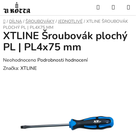
Přejít
Hledat
NÁKUP
na
KOŠÍK
obsah
DOMŮ
/
DÍLNA
/
ŠROUBOVÁKY
/
JEDNOTLIVÉ
/
XTLINE ŠROUBOVÁK
PLOCHÝ PL | PL4X75 MM
XTLINE Šroubovák plochý
PL | PL4x75 mm
Průměrné
Neohodnoceno
Podrobnosti hodnocení
hodnocení
Značka:
XTLINE
produktu
je
0,0
z
5
hvězdiček.