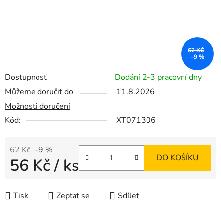
62 KČ
–9 %
Dostupnost
Dodání 2-3 pracovní dny
Můžeme doručit do:
11.8.2026
Možnosti doručení
Kód:
XT071306
62 Kč
–9 %
DO KOŠÍKU
56 Kč
/ ks
Měrná cena:
Tisk
Zeptat se
Sdílet