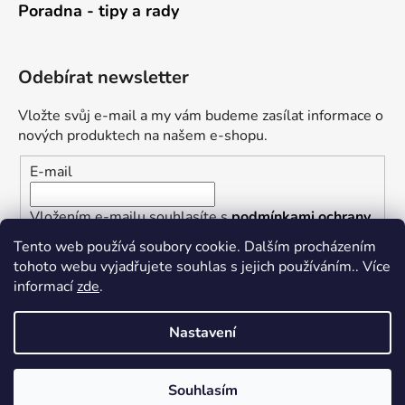
Poradna - tipy a rady
Odebírat newsletter
Vložte svůj e-mail a my vám budeme zasílat informace o
nových produktech na našem e-shopu.
E-mail
Vložením e-mailu souhlasíte s
podmínkami ochrany
osobních údajů
Tento web používá soubory cookie. Dalším procházením
tohoto webu vyjadřujete souhlas s jejich používáním.. Více
PŘIHLÁSIT SE
informací
zde
.
Nastavení
Vytvořil Shoptet
Souhlasím
Copyright 2026
Železářství U Rotta
. Všechna práva