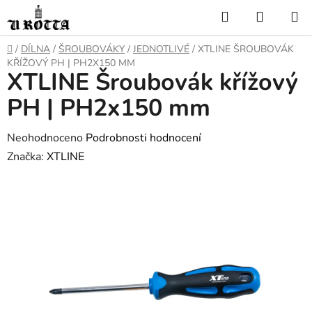
Přejít
Hledat
NÁKUP
na
KOŠÍK
obsah
DOMŮ
/
DÍLNA
/
ŠROUBOVÁKY
/
JEDNOTLIVÉ
/
XTLINE ŠROUBOVÁK
KŘÍŽOVÝ PH | PH2X150 MM
XTLINE Šroubovák křížový
PH | PH2x150 mm
Průměrné
Neohodnoceno
Podrobnosti hodnocení
hodnocení
Značka:
XTLINE
produktu
je
0,0
z
5
hvězdiček.