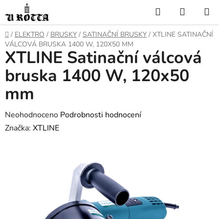
Přejít
Hledat
NÁKUP
na
KOŠÍK
obsah
DOMŮ
/
ELEKTRO
/
BRUSKY
/
SATINAČNÍ BRUSKY
/
XTLINE SATINAČNÍ
VÁLCOVÁ BRUSKA 1400 W, 120X50 MM
XTLINE Satinační válcová
bruska 1400 W, 120x50
mm
Průměrné
Neohodnoceno
Podrobnosti hodnocení
hodnocení
Značka:
XTLINE
produktu
je
0,0
z
5
hvězdiček.