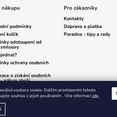
o nákupu
Pro zákazníky
Kontakty
dní podmínky
Doprava a platba
ní košík
Poradna - tipy a rady
nky odstoupení od
 smlouvy
bjednat?
nky ochrany osobních
mace o získání osobních
 - nákup zboží
mace o získání osobních
oužívá soubory cookie. Dalším procházením tohoto
 - zasílání newsletterů
jete souhlas s jejich používáním.. Více informací
zde
.
í
ráva vyhrazena.