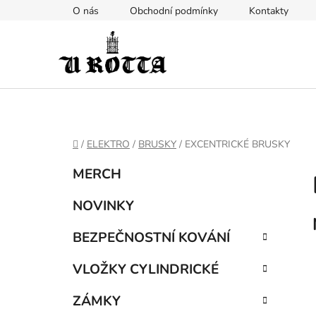
Přejít
O nás
Obchodní podmínky
Kontakty
na
obsah
DOMŮ
/
ELEKTRO
/
BRUSKY
/
EXCENTRICKÉ BRUSKY
P
K
Přeskočit
MERCH
a
kategorie
o
t
s
NOVINKY
e
t
g
BEZPEČNOSTNÍ KOVÁNÍ
r
o
a
r
VLOŽKY CYLINDRICKÉ
i
n
e
n
ZÁMKY
í