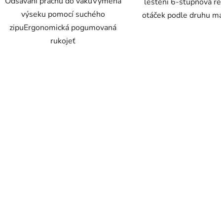
Odsávání prachu do vakuVýměna
leštění 6-stupňová r
výseku pomocí suchého
otáček podle druhu ma
zipuErgonomická pogumovaná
rukojeť
O
v
l
á
d
a
c
í
p
r
v
k
y
v