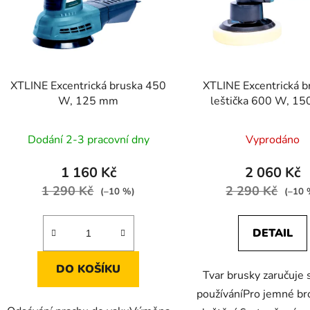
s
p
r
o
d
XTLINE Excentrická bruska 450
XTLINE Excentrická b
u
W, 125 mm
leštička 600 W, 1
k
t
Dodání 2-3 pracovní dny
Vyprodáno
ů
1 160 Kč
2 060 Kč
1 290 Kč
2 290 Kč
(–10 %)
(–10 
DETAIL
DO KOŠÍKU
Tvar brusky zaručuje
používáníPro jemné br