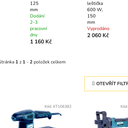
125
leštička
mm
600 W,
Dodání
150
2-3
mm
pracovní
Vyprodáno
dny
2 060 Kč
1 160 Kč
Stránka
1
z
1
-
2
položek celkem
OTEVŘÍT FILT
V
ý
Kód:
XT106382
Kód
p