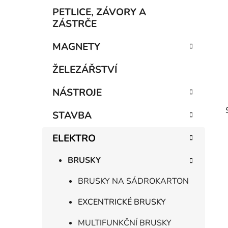
p
PETLICE, ZÁVORY A
a
ZÁSTRČE
n
MAGNETY
e
l
ŽELEZÁŘSTVÍ
NÁSTROJE
STAVBA
ELEKTRO
BRUSKY
BRUSKY NA SÁDROKARTON
EXCENTRICKÉ BRUSKY
i
MULTIFUNKČNÍ BRUSKY