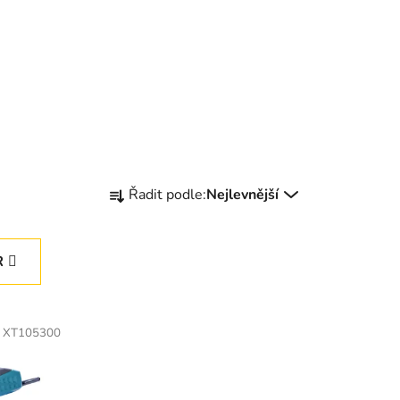
Ř
Řadit podle:
Nejlevnější
a
z
e
R
n
í
p
:
XT105300
r
o
d