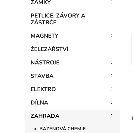
n
ZÁMKY
í
p
PETLICE, ZÁVORY A
a
ZÁSTRČE
n
MAGNETY
e
l
ŽELEZÁŘSTVÍ
NÁSTROJE
STAVBA
ELEKTRO
DÍLNA
ZAHRADA
BAZÉNOVÁ CHEMIE