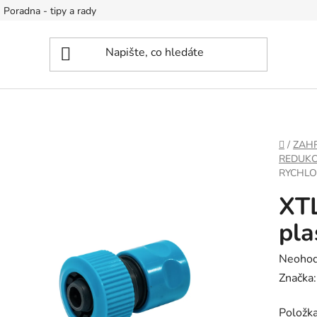
Poradna - tipy a rady
DOMŮ
/
ZAH
REDUKC
RYCHLO
XTL
pla
Průměr
Neoho
hodnoc
Značka
produk
Položk
je