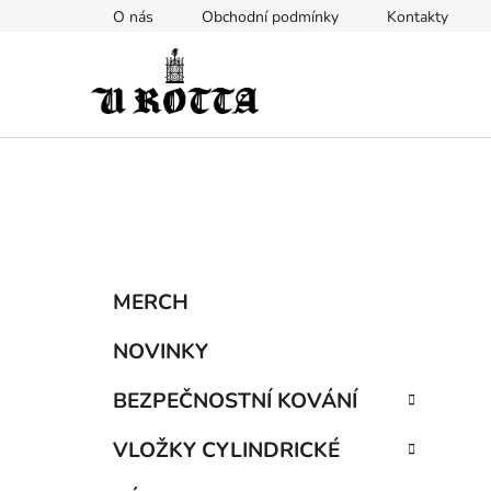
Přejít
O nás
Obchodní podmínky
Kontakty
na
obsah
P
K
Přeskočit
MERCH
a
kategorie
o
t
s
NOVINKY
e
t
g
BEZPEČNOSTNÍ KOVÁNÍ
r
o
a
r
VLOŽKY CYLINDRICKÉ
i
n
e