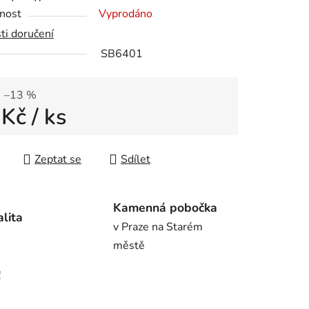
nost
Vyprodáno
ti doručení
SB6401
ek.
–13 %
 Kč
/ ks
 cena:
Zeptat se
Sdílet
Kamenná pobočka
alita
v Praze na Starém
městě
!