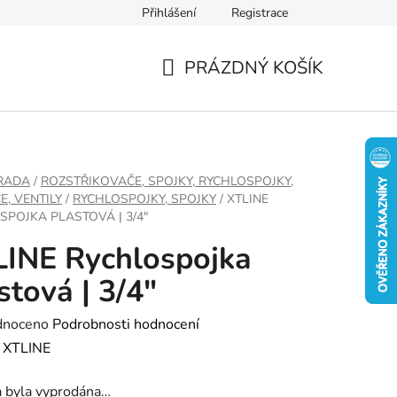
Přihlášení
Registrace
PRÁZDNÝ KOŠÍK
NÁKUPNÍ
KOŠÍK
RADA
/
ROZSTŘIKOVAČE, SPOJKY, RYCHLOSPOJKY,
E, VENTILY
/
RYCHLOSPOJKY, SPOJKY
/
XTLINE
SPOJKA PLASTOVÁ | 3/4"
INE Rychlospojka
stová | 3/4"
né
dnoceno
Podrobnosti hodnocení
ení
:
XTLINE
tu
a byla vyprodána…