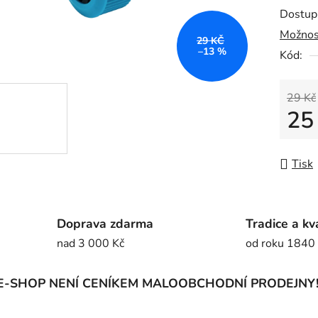
Dostup
0,0
Možnos
z
29 KČ
–13 %
Kód:
5
hvězdič
29 Kč
25
Měrná
Tisk
Doprava zdarma
Tradice a kv
nad 3 000 Kč
od roku 1840
E-SHOP NENÍ CENÍKEM MALOOBCHODNÍ PRODEJNY