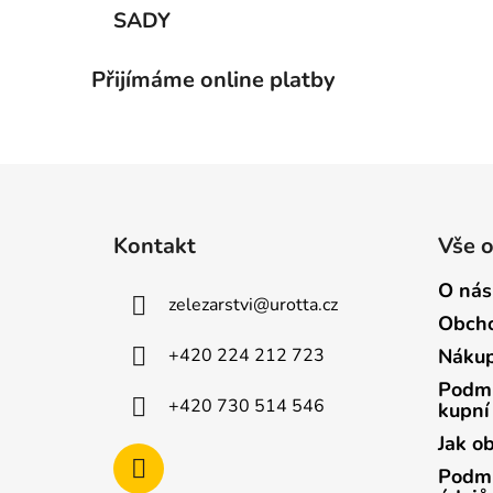
SADY
Přijímáme online platby
Z
á
Kontakt
Vše 
p
a
O nás
zelezarstvi
@
urotta.cz
t
Obcho
í
+420 224 212 723
Nákup
Podmí
+420 730 514 546
kupní
Jak o
Podmí