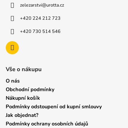
a
zelezarstvi
@
urotta.cz
t
í
+420 224 212 723
+420 730 514 546
Vše o nákupu
O nás
Obchodní podmínky
Nákupní košík
Podmínky odstoupení od kupní smlouvy
Jak objednat?
Podmínky ochrany osobních údajů