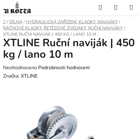
Přejít
Hledat
NÁKUP
na
KOŠÍK
obsah
DOMŮ
/
DÍLNA
/
HYDRAULICKÁ ZAŘÍZENÍ, KLADKY, NAVIJÁKY
/
RÁČNOVÉ KLADKY, ŘETĚZOVÉ ZVEDÁKY, RUČNÍ NAVIJÁKY
/
XTLINE RUČNÍ NAVIJÁK | 450 KG / LANO 10 M
XTLINE Ruční naviják | 450
kg / lano 10 m
Průměrné
Neohodnoceno
Podrobnosti hodnocení
hodnocení
Značka:
XTLINE
produktu
je
0,0
z
5
hvězdiček.