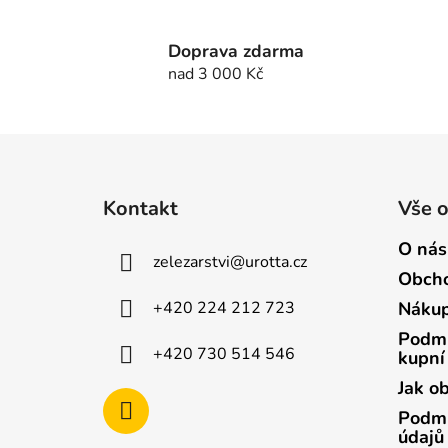
Doprava zdarma
nad 3 000 Kč
Z
á
Kontakt
Vše 
p
a
O nás
zelezarstvi
@
urotta.cz
t
Obcho
í
+420 224 212 723
Nákup
Podmí
+420 730 514 546
kupní
Jak o
Podmí
údajů