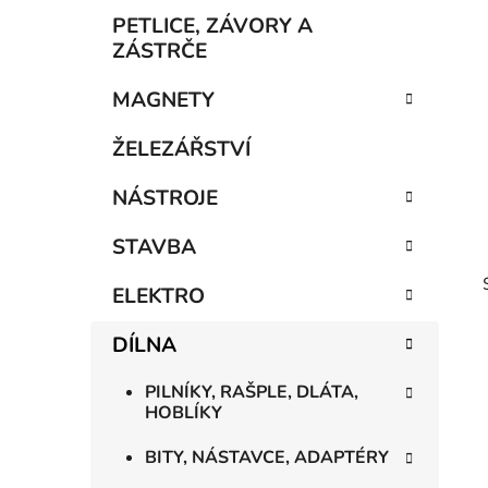
p
PETLICE, ZÁVORY A
a
ZÁSTRČE
n
MAGNETY
e
l
ŽELEZÁŘSTVÍ
NÁSTROJE
STAVBA
ELEKTRO
DÍLNA
PILNÍKY, RAŠPLE, DLÁTA,
HOBLÍKY
BITY, NÁSTAVCE, ADAPTÉRY