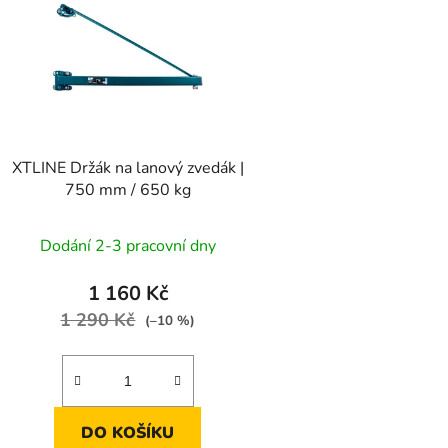
p
s
p
r
o
d
XTLINE Držák na lanový zvedák |
u
750 mm / 650 kg
k
t
Dodání 2-3 pracovní dny
ů
1 160 Kč
1 290 Kč
(–10 %)
DO KOŠÍKU