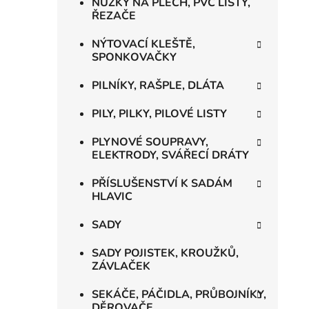
NŮŽKY NA PLECH, PVC LIŠTY,
ŘEZAČE
NÝTOVACÍ KLEŠTĚ,
SPONKOVAČKY
PILNÍKY, RAŠPLE, DLÁTA
PILY, PILKY, PILOVÉ LISTY
PLYNOVÉ SOUPRAVY,
ELEKTRODY, SVÁŘECÍ DRÁTY
PŘÍSLUŠENSTVÍ K SADÁM
HLAVIC
SADY
SADY POJISTEK, KROUŽKŮ,
ZÁVLAČEK
SEKÁČE, PÁČIDLA, PRŮBOJNÍKY,
DĚROVAČE