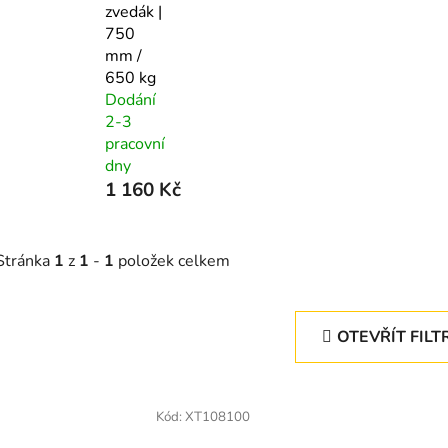
zvedák |
750
mm /
650 kg
Dodání
2-3
pracovní
dny
1 160 Kč
Stránka
1
z
1
-
1
položek celkem
OTEVŘÍT FILT
V
ý
Kód:
XT108100