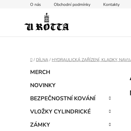
Přejít
O nás
Obchodní podmínky
Kontakty
na
obsah
DOMŮ
/
DÍLNA
/
HYDRAULICKÁ ZAŘÍZENÍ, KLADKY, NAVI
P
K
Přeskočit
MERCH
a
kategorie
o
t
s
NOVINKY
e
t
g
BEZPEČNOSTNÍ KOVÁNÍ
r
o
a
r
VLOŽKY CYLINDRICKÉ
i
n
e
n
ZÁMKY
í