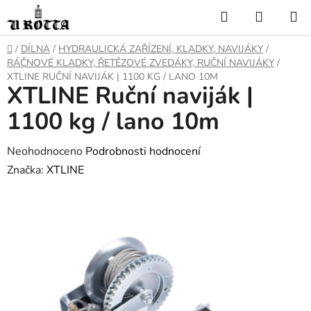
Přejít
Hledat
NÁKUP
na
KOŠÍK
obsah
DOMŮ
/
DÍLNA
/
HYDRAULICKÁ ZAŘÍZENÍ, KLADKY, NAVIJÁKY
/
RÁČNOVÉ KLADKY, ŘETĚZOVÉ ZVEDÁKY, RUČNÍ NAVIJÁKY
/
XTLINE RUČNÍ NAVIJÁK | 1100 KG / LANO 10M
XTLINE Ruční naviják |
1100 kg / lano 10m
Průměrné
Neohodnoceno
Podrobnosti hodnocení
hodnocení
Značka:
XTLINE
produktu
je
0,0
z
5
hvězdiček.