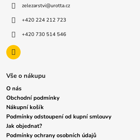
a
zelezarstvi
@
urotta.cz
t
í
+420 224 212 723
+420 730 514 546
Vše o nákupu
O nás
Obchodní podmínky
Nákupní košík
Podmínky odstoupení od kupní smlouvy
Jak objednat?
Podmínky ochrany osobních údajů