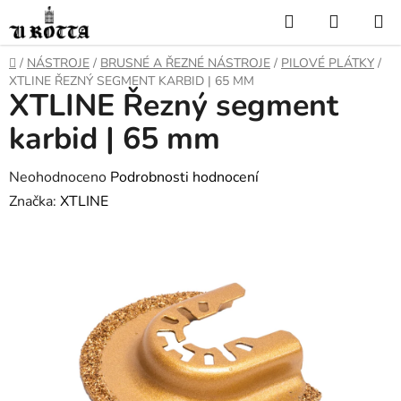
Přejít
Hledat
NÁKUP
na
KOŠÍK
obsah
DOMŮ
/
NÁSTROJE
/
BRUSNÉ A ŘEZNÉ NÁSTROJE
/
PILOVÉ PLÁTKY
/
XTLINE ŘEZNÝ SEGMENT KARBID | 65 MM
XTLINE Řezný segment
karbid | 65 mm
Průměrné
Neohodnoceno
Podrobnosti hodnocení
hodnocení
Značka:
XTLINE
produktu
je
0,0
z
5
hvězdiček.