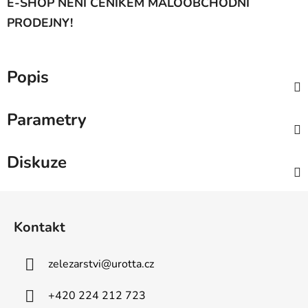
E-SHOP NENÍ CENÍKEM MALOOBCHODNÍ
PRODEJNY!
Popis
Parametry
Diskuze
Z
á
Kontakt
p
a
zelezarstvi
@
urotta.cz
t
í
+420 224 212 723