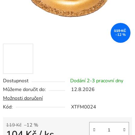
119 KČ
–12 %
Dostupnost
Dodání 2-3 pracovní dny
Můžeme doručit do:
12.8.2026
Možnosti doručení
Kód:
XTFM0024
119 Kč
–12 %
104 Kč
/ ks