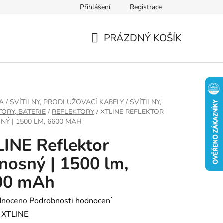
Přihlášení
Registrace
PRÁZDNÝ KOŠÍK
NÁKUPNÍ
KOŠÍK
A
/
SVÍTILNY, PRODLUŽOVACÍ KABELY
/
SVÍTILNY,
ORY, BATERIE
/
REFLEKTORY
/
XTLINE REFLEKTOR
NÝ | 1500 LM, 6600 MAH
INE Reflektor
nosný | 1500 lm,
00 mAh
né
dnoceno
Podrobnosti hodnocení
ení
:
XTLINE