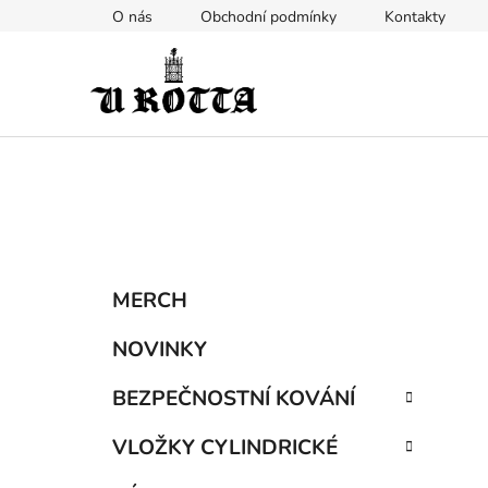
Přejít
O nás
Obchodní podmínky
Kontakty
na
obsah
P
K
Přeskočit
MERCH
a
kategorie
o
t
s
NOVINKY
e
t
g
BEZPEČNOSTNÍ KOVÁNÍ
r
o
a
r
VLOŽKY CYLINDRICKÉ
i
n
e