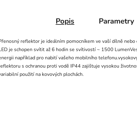
Popis
Parametry
Přenosný reflektor je ideálním pomocníkem ve vaší dílně n
LED je schopen svítit až 6 hodin se svítivostí ~ 1500 LumenVe
energii například pro nabití vašeho mobilního telefonu.vysok
reflektoru s ochranou proti vodě IP44 zajištuje vysokou životno
variabilní použití na kovových plochách.