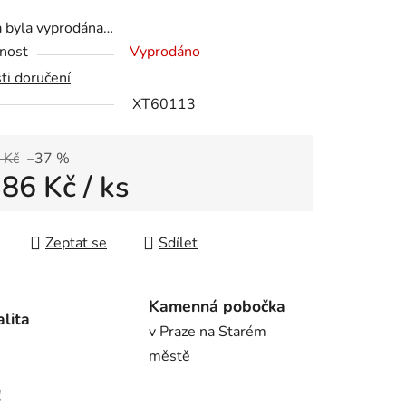
tu
a byla vyprodána…
nost
Vyprodáno
ti doručení
XT60113
ek.
 Kč
–37 %
386 Kč
/ ks
 cena:
Zeptat se
Sdílet
Kamenná pobočka
alita
v Praze na Starém
městě
!