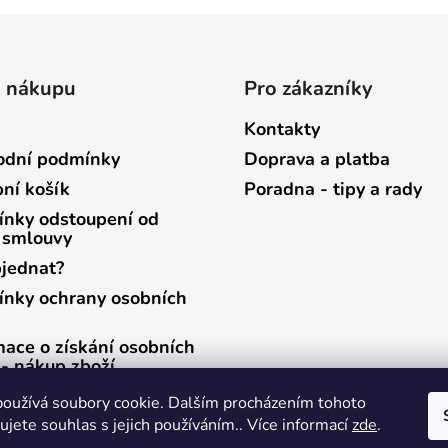
o nákupu
Pro zákazníky
Kontakty
dní podmínky
Doprava a platba
ní košík
Poradna - tipy a rady
nky odstoupení od
 smlouvy
bjednat?
nky ochrany osobních
mace o získání osobních
 - nákup zboží
mace o získání osobních
oužívá soubory cookie. Dalším procházením tohoto
 - zasílání newsletterů
jete souhlas s jejich používáním.. Více informací
zde
.