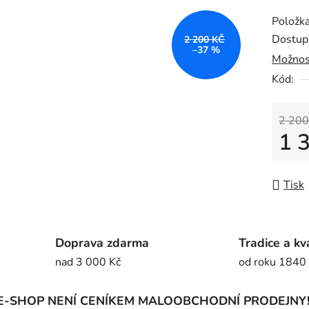
produk
Položk
je
Dostup
2 200 KČ
0,0
–37 %
Možnos
z
Kód:
5
hvězdič
2 200
1 
Měrná
Tisk
Doprava zdarma
Tradice a kv
nad 3 000 Kč
od roku 1840
E-SHOP NENÍ CENÍKEM MALOOBCHODNÍ PRODEJNY