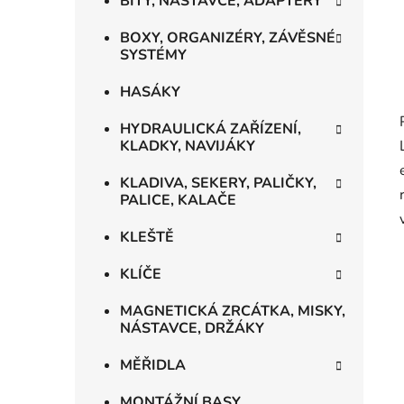
BITY, NÁSTAVCE, ADAPTÉRY
BOXY, ORGANIZÉRY, ZÁVĚSNÉ
SYSTÉMY
HASÁKY
HYDRAULICKÁ ZAŘÍZENÍ,
KLADKY, NAVIJÁKY
KLADIVA, SEKERY, PALIČKY,
PALICE, KALAČE
KLEŠTĚ
KLÍČE
MAGNETICKÁ ZRCÁTKA, MISKY,
NÁSTAVCE, DRŽÁKY
MĚŘIDLA
MONTÁŽNÍ BASY