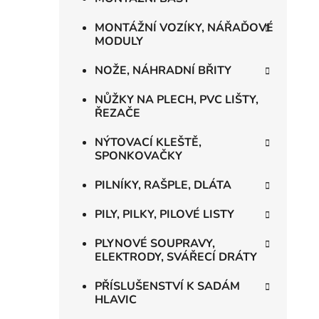
MONTÁŽNÍ VOZÍKY, NÁŘAĎOVÉ
MODULY
NOŽE, NÁHRADNÍ BŘITY
NŮŽKY NA PLECH, PVC LIŠTY,
ŘEZAČE
NÝTOVACÍ KLEŠTĚ,
SPONKOVAČKY
PILNÍKY, RAŠPLE, DLÁTA
PILY, PILKY, PILOVÉ LISTY
PLYNOVÉ SOUPRAVY,
ELEKTRODY, SVÁŘECÍ DRÁTY
PŘÍSLUŠENSTVÍ K SADÁM
HLAVIC