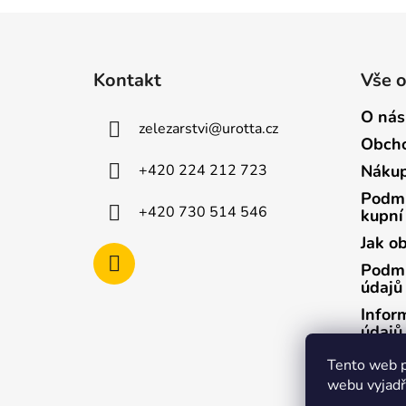
Z
á
Kontakt
Vše 
p
a
O nás
zelezarstvi
@
urotta.cz
t
Obcho
í
+420 224 212 723
Nákup
Podmí
+420 730 514 546
kupní
Jak o
Podmí
údajů
Infor
údajů
Infor
Tento web p
údajů
webu vyjadřu