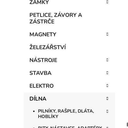
n
ZÁMKY
í
p
PETLICE, ZÁVORY A
a
ZÁSTRČE
n
MAGNETY
e
l
ŽELEZÁŘSTVÍ
NÁSTROJE
STAVBA
ELEKTRO
DÍLNA
PILNÍKY, RAŠPLE, DLÁTA,
HOBLÍKY