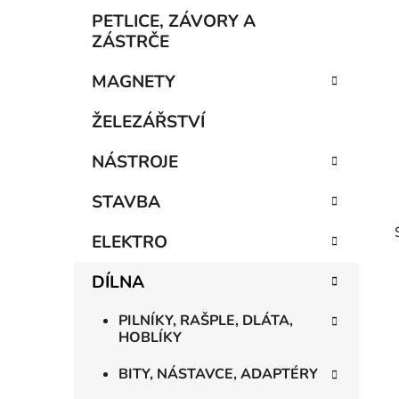
p
PETLICE, ZÁVORY A
a
ZÁSTRČE
n
MAGNETY
e
l
ŽELEZÁŘSTVÍ
NÁSTROJE
STAVBA
ELEKTRO
DÍLNA
PILNÍKY, RAŠPLE, DLÁTA,
HOBLÍKY
BITY, NÁSTAVCE, ADAPTÉRY