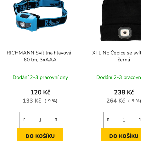
p
s
p
r
o
d
RICHMANN Svítilna hlavová |
XTLINE Čepice se svít
u
60 lm, 3xAAA
černá
k
t
Dodání 2-3 pracovní dny
Dodání 2-3 pracovn
ů
120 Kč
238 Kč
133 Kč
264 Kč
(–9 %)
(–9 %
DO KOŠÍKU
DO KOŠÍKU