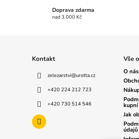
Doprava zdarma
nad 3 000 Kč
Z
á
Kontakt
Vše 
p
a
O nás
zelezarstvi
@
urotta.cz
t
Obcho
í
+420 224 212 723
Nákup
Podmí
+420 730 514 546
kupní
Jak o
Podmí
údajů