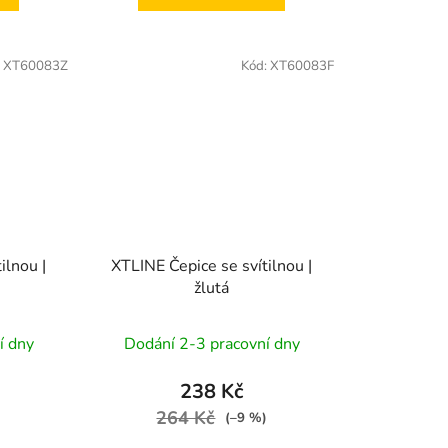
:
XT60083Z
Kód:
XT60083F
ilnou |
XTLINE Čepice se svítilnou |
žlutá
í dny
Dodání 2-3 pracovní dny
238 Kč
264 Kč
)
(–9 %)