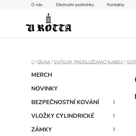
Přejít
O nás
Obchodní podmínky
Kontakty
na
obsah
DOMŮ
/
DÍLNA
/
SVÍTILNY, PRODLUŽOVACÍ KABELY
/
SVÍT
P
K
Přeskočit
MERCH
a
kategorie
o
t
s
NOVINKY
e
t
g
BEZPEČNOSTNÍ KOVÁNÍ
r
o
a
r
VLOŽKY CYLINDRICKÉ
i
n
e
n
ZÁMKY
í