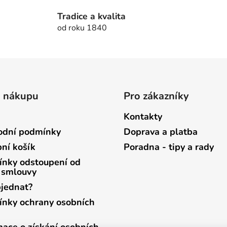
a
Tradice a kvalita
c
od roku 1840
í
p
r
v
k
y
o nákupu
Pro zákazníky
v
ý
Kontakty
p
i
dní podmínky
Doprava a platba
s
ní košík
Poradna - tipy a rady
u
nky odstoupení od
 smlouvy
bjednat?
nky ochrany osobních