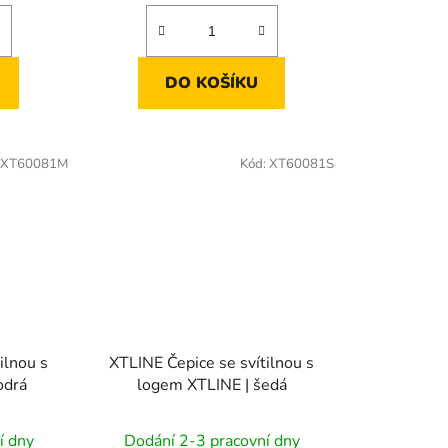
DO KOŠÍKU
XT60081M
Kód:
XT60081S
ilnou s
XTLINE Čepice se svítilnou s
odrá
logem XTLINE | šedá
í dny
Dodání 2-3 pracovní dny