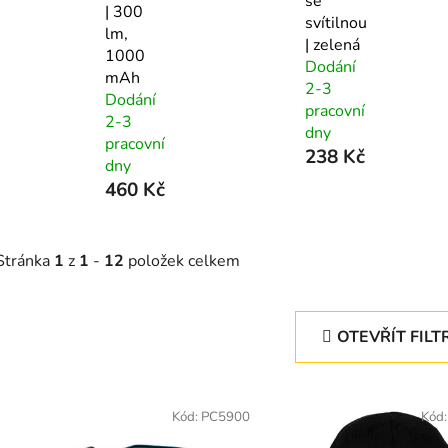
se
| 300
svítilnou
lm,
| zelená
1000
Dodání
mAh
2-3
Dodání
pracovní
2-3
dny
pracovní
238 Kč
dny
460 Kč
Stránka
1
z
1
-
12
položek celkem
OTEVŘÍT FILT
V
ý
Kód:
PC5900
Kód