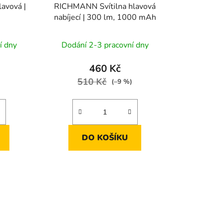
avová |
RICHMANN Svítilna hlavová
nabíjecí | 300 lm, 1000 mAh
í dny
Dodání 2-3 pracovní dny
460 Kč
510 Kč
)
(–9 %)
DO KOŠÍKU