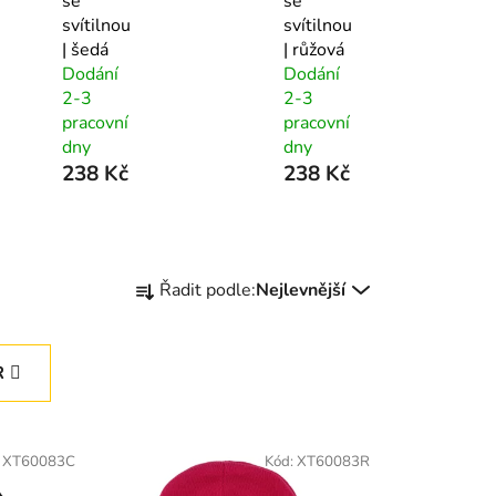
se
se
svítilnou
svítilnou
| šedá
| růžová
Dodání
Dodání
2-3
2-3
pracovní
pracovní
dny
dny
238 Kč
238 Kč
Ř
Řadit podle:
Nejlevnější
a
z
e
R
n
í
p
:
XT60083C
Kód:
XT60083R
r