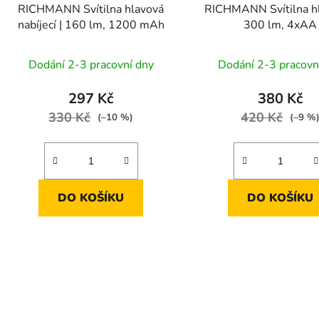
RICHMANN Svítilna hlavová
RICHMANN Svítilna hl
nabíjecí | 160 lm, 1200 mAh
300 lm, 4xAA
Dodání 2-3 pracovní dny
Dodání 2-3 pracovn
297 Kč
380 Kč
330 Kč
420 Kč
(–10 %)
(–9 %
DO KOŠÍKU
DO KOŠÍKU
O
v
l
á
d