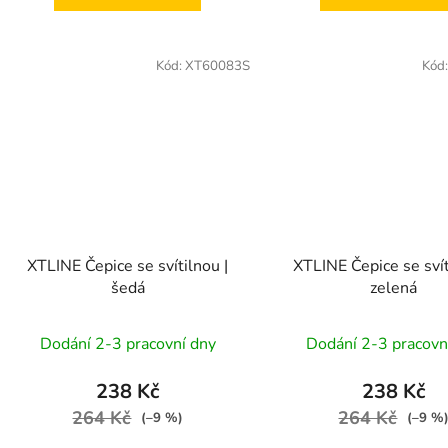
Kód:
XT60083S
Kód
XTLINE Čepice se svítilnou |
XTLINE Čepice se svít
šedá
zelená
Dodání 2-3 pracovní dny
Dodání 2-3 pracovn
238 Kč
238 Kč
264 Kč
264 Kč
(–9 %)
(–9 %