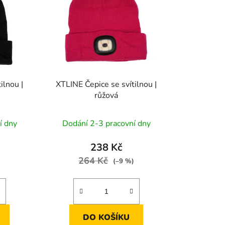
o
d
u
k
t
ů
ilnou |
XTLINE Čepice se svítilnou |
růžová
í dny
Dodání 2-3 pracovní dny
238 Kč
264 Kč
)
(–9 %)
DO KOŠÍKU