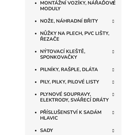
MONTÁŽNÍ VOZÍKY, NÁŘAĎOVÉ
MODULY
NOŽE, NÁHRADNÍ BŘITY
NŮŽKY NA PLECH, PVC LIŠTY,
ŘEZAČE
NÝTOVACÍ KLEŠTĚ,
SPONKOVAČKY
PILNÍKY, RAŠPLE, DLÁTA
PILY, PILKY, PILOVÉ LISTY
PLYNOVÉ SOUPRAVY,
ELEKTRODY, SVÁŘECÍ DRÁTY
PŘÍSLUŠENSTVÍ K SADÁM
HLAVIC
SADY