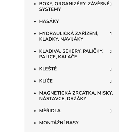
BOXY, ORGANIZÉRY, ZÁVĚSNÉ
i
SYSTÉMY
HASÁKY
HYDRAULICKÁ ZAŘÍZENÍ,
KLADKY, NAVIJÁKY
KLADIVA, SEKERY, PALIČKY,
PALICE, KALAČE
KLEŠTĚ
KLÍČE
MAGNETICKÁ ZRCÁTKA, MISKY,
NÁSTAVCE, DRŽÁKY
MĚŘIDLA
MONTÁŽNÍ BASY