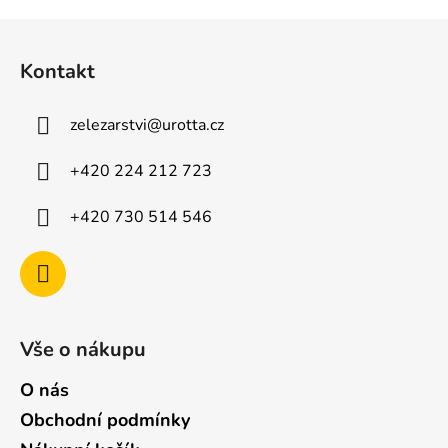
Z
á
Kontakt
p
a
zelezarstvi
@
urotta.cz
t
í
+420 224 212 723
+420 730 514 546
Vše o nákupu
O nás
Obchodní podmínky