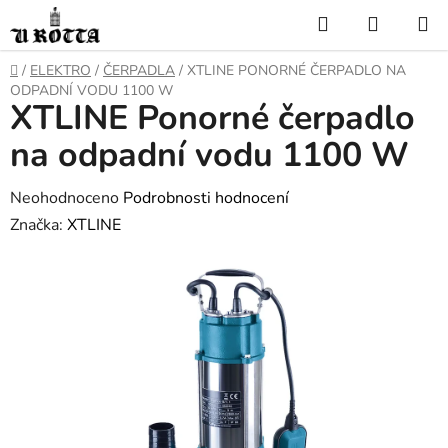
Přejít
Hledat
NÁKUP
na
KOŠÍK
obsah
DOMŮ
/
ELEKTRO
/
ČERPADLA
/
XTLINE PONORNÉ ČERPADLO NA
ODPADNÍ VODU 1100 W
XTLINE Ponorné čerpadlo
na odpadní vodu 1100 W
Průměrné
Neohodnoceno
Podrobnosti hodnocení
hodnocení
Značka:
XTLINE
produktu
je
0,0
z
5
hvězdiček.