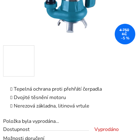
4 750
KČ
–5 %
Tepelná ochrana proti přehřátí čerpadla
Dvojité těsnění motoru
Nerezová základna, litinová vrtule
Položka byla vyprodána…
Dostupnost
Vyprodáno
Možnosti doručení