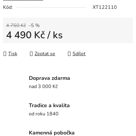
Kód:
XT122110
4 750 Kč
–5 %
4 490 Kč
/ ks
Měrná cena:
Tisk
Zeptat se
Sdílet
Doprava zdarma
nad 3 000 Kč
Tradice a kvalita
od roku 1840
Kamenná pobočka