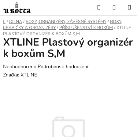
Přejít
Hledat
NÁKUP
na
KOŠÍK
obsah
DOMŮ
/
DÍLNA
/
BOXY, ORGANIZÉRY, ZÁVĚSNÉ SYSTÉMY
/
BOXY,
KRABIČKY A ORGANIZÉRY
/
PŘÍSLUŠENSTVÍ K BOXŮM
/
XTLINE
PLASTOVÝ ORGANIZÉR K BOXŮM S,M
XTLINE Plastový organizér
k boxům S,M
Průměrné
Neohodnoceno
Podrobnosti hodnocení
hodnocení
Značka:
XTLINE
produktu
je
0,0
z
5
hvězdiček.