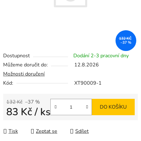
132 KČ
–37 %
Dostupnost
Dodání 2-3 pracovní dny
Můžeme doručit do:
12.8.2026
Možnosti doručení
Kód:
XT90009-1
132 Kč
–37 %
DO KOŠÍKU
83 Kč
/ ks
Měrná cena:
Tisk
Zeptat se
Sdílet