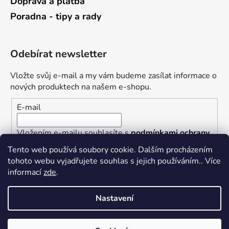
Doprava a platba
Poradna - tipy a rady
Odebírat newsletter
Vložte svůj e-mail a my vám budeme zasílat informace o
nových produktech na našem e-shopu.
E-mail
Vložením e-mailu souhlasíte s
podmínkami ochrany
osobních údajů
Tento web používá soubory cookie. Dalším procházením
tohoto webu vyjadřujete souhlas s jejich používáním.. Více
PŘIHLÁSIT SE
informací
zde
.
Nastavení
Vytvořil Shoptet