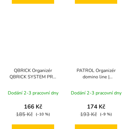
QBRICK Organizér
PATROL Organizér
QBRICK SYSTEM PRO
domino line |
Organizer Multi |
325x260x65 mm
257x182x65 mm
Dodání 2-3 pracovní dny
Dodání 2-3 pracovní dny
166 Kč
174 Kč
185 Kč
193 Kč
(–10 %)
(–9 %)