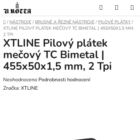
Přejít
Hledat
NÁKUP
na
KOŠÍK
obsah
DOMŮ
/
NÁSTROJE
/
BRUSNÉ A ŘEZNÉ NÁSTROJE
/
PILOVÉ PLÁTKY
/
XTLINE PILOVÝ PLÁTEK MEČOVÝ TC BIMETAL | 455X50X1,5 MM,
2 TPI
XTLINE Pilový plátek
mečový TC Bimetal |
455x50x1,5 mm, 2 Tpi
Průměrné
Neohodnoceno
Podrobnosti hodnocení
hodnocení
Značka:
XTLINE
produktu
je
0,0
z
5
hvězdiček.