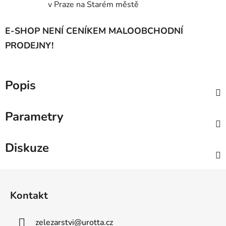
v Praze na Starém městě
E-SHOP NENÍ CENÍKEM MALOOBCHODNÍ
PRODEJNY!
Popis
Parametry
Diskuze
Z
á
Kontakt
p
a
zelezarstvi
@
urotta.cz