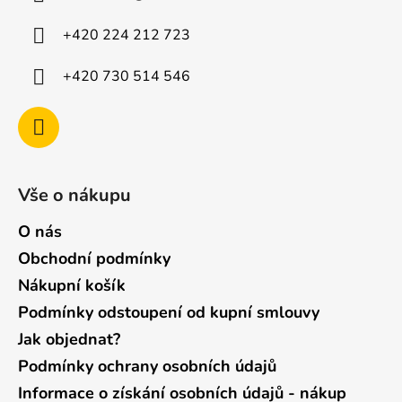
t
í
+420 224 212 723
+420 730 514 546
Vše o nákupu
O nás
Obchodní podmínky
Nákupní košík
Podmínky odstoupení od kupní smlouvy
Jak objednat?
Podmínky ochrany osobních údajů
Informace o získání osobních údajů - nákup