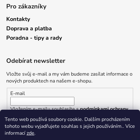
Pro zákazníky
Kontakty
Doprava a platba
Poradna - tipy a rady
Odebírat newsletter
Vložte svůj e-mail a my vám budeme zasílat informace o
nových produktech na našem e-shopu.
E-mail
Vložením e-mailu souhlasíte s
podmínkami ochrany
osobních údajů
Tento web používá soubory cookie. Dalším procházením
tohoto webu vyjadřujete souhlas s jejich používáním.. Více
PŘIHLÁSIT SE
informací
zde
.