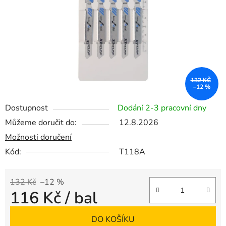
132 KČ
–12 %
Dostupnost
Dodání 2-3 pracovní dny
Můžeme doručit do:
12.8.2026
Možnosti doručení
Kód:
T118A
132 Kč
–12 %
116 Kč
/ bal
Měrná cena:
DO KOŠÍKU