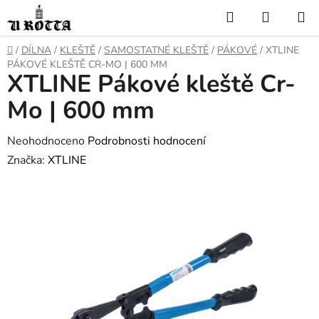
Přejít
Hledat
NÁKUP
na
KOŠÍK
obsah
DOMŮ
/
DÍLNA
/
KLEŠTĚ
/
SAMOSTATNÉ KLEŠTĚ
/
PÁKOVÉ
/
XTLINE
PÁKOVÉ KLEŠTĚ CR-MO | 600 MM
XTLINE Pákové kleště Cr-
Mo | 600 mm
Průměrné
Neohodnoceno
Podrobnosti hodnocení
hodnocení
Značka:
XTLINE
produktu
je
0,0
z
5
hvězdiček.