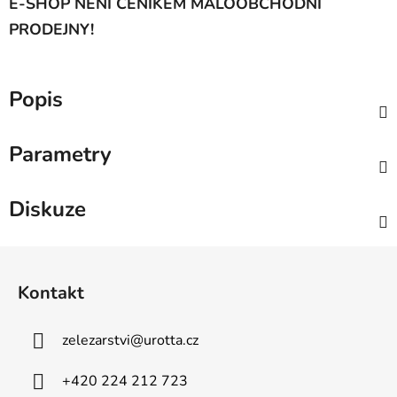
E-SHOP NENÍ CENÍKEM MALOOBCHODNÍ
PRODEJNY!
Popis
Parametry
Diskuze
Z
á
Kontakt
p
a
zelezarstvi
@
urotta.cz
t
í
+420 224 212 723