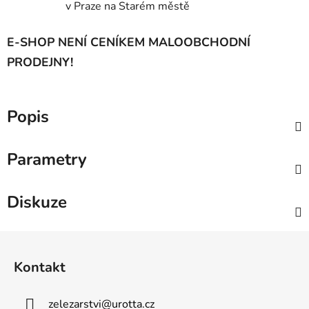
v Praze na Starém městě
E-SHOP NENÍ CENÍKEM MALOOBCHODNÍ
PRODEJNY!
Popis
Parametry
Diskuze
Z
á
Kontakt
p
a
zelezarstvi
@
urotta.cz