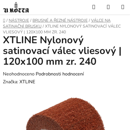
Přejít
Hledat
NÁKUP
na
KOŠÍK
obsah
DOMŮ
/
NÁSTROJE
/
BRUSNÉ A ŘEZNÉ NÁSTROJE
/
VÁLCE NA
SATINAČNÍ BRUSKU
/
XTLINE NYLONOVÝ SATINOVACÍ VÁLEC
VLIESOVÝ | 120X100 MM ZR. 240
XTLINE Nylonový
satinovací válec vliesový |
120x100 mm zr. 240
Průměrné
Neohodnoceno
Podrobnosti hodnocení
hodnocení
Značka:
XTLINE
produktu
je
0,0
z
5
hvězdiček.