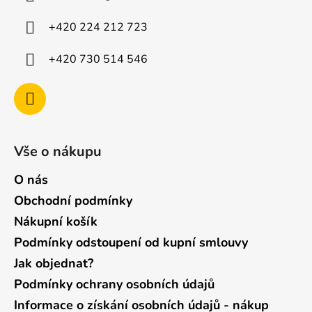
t
í
+420 224 212 723
+420 730 514 546
Vše o nákupu
O nás
Obchodní podmínky
Nákupní košík
Podmínky odstoupení od kupní smlouvy
Jak objednat?
Podmínky ochrany osobních údajů
Informace o získání osobních údajů - nákup