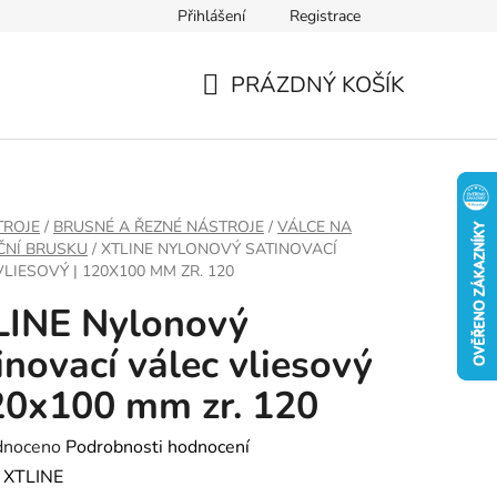
Přihlášení
Registrace
PRÁZDNÝ KOŠÍK
NÁKUPNÍ
KOŠÍK
TROJE
/
BRUSNÉ A ŘEZNÉ NÁSTROJE
/
VÁLCE NA
ČNÍ BRUSKU
/
XTLINE NYLONOVÝ SATINOVACÍ
LIESOVÝ | 120X100 MM ZR. 120
LINE Nylonový
inovací válec vliesový
20x100 mm zr. 120
né
dnoceno
Podrobnosti hodnocení
ení
:
XTLINE