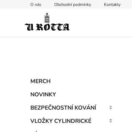
Přejít
O nás
Obchodní podmínky
Kontakty
na
obsah
P
K
Přeskočit
MERCH
a
kategorie
o
t
s
NOVINKY
e
t
g
BEZPEČNOSTNÍ KOVÁNÍ
r
o
a
r
VLOŽKY CYLINDRICKÉ
i
n
e