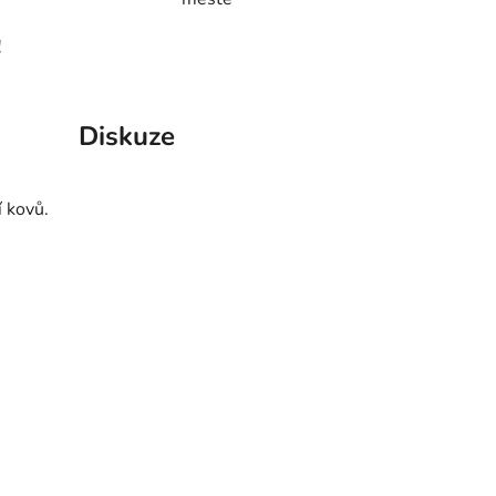
!
Diskuze
í kovů.