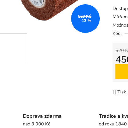
produk
Dostup
je
520 KČ
Můžeme
0,0
–13 %
Možnos
z
5
Kód:
hvězdič
520 K
45
Měrná
Tisk
Doprava zdarma
Tradice a kv
nad 3 000 Kč
od roku 1840