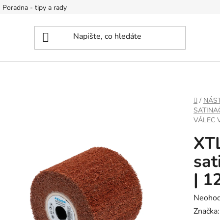
Poradna - tipy a rady
DOMŮ
/
NÁS
SATINA
VÁLEC V
XT
sat
| 1
Průměr
Neoho
hodnoc
Značka