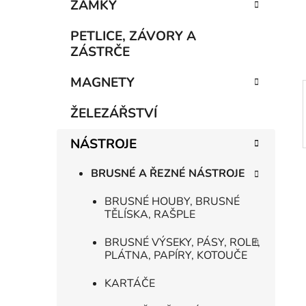
n
ZÁMKY
í
p
PETLICE, ZÁVORY A
a
ZÁSTRČE
n
MAGNETY
e
l
ŽELEZÁŘSTVÍ
NÁSTROJE
BRUSNÉ A ŘEZNÉ NÁSTROJE
BRUSNÉ HOUBY, BRUSNÉ
TĚLÍSKA, RAŠPLE
BRUSNÉ VÝSEKY, PÁSY, ROLE,
PLÁTNA, PAPÍRY, KOTOUČE
KARTÁČE