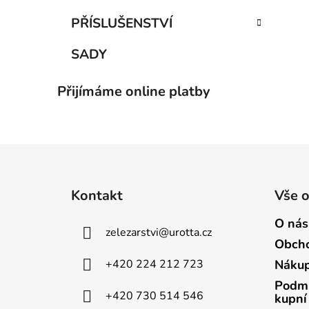
PŘÍSLUŠENSTVÍ
SADY
Přijímáme online platby
Z
á
Kontakt
Vše 
p
a
O nás
zelezarstvi
@
urotta.cz
t
Obcho
í
+420 224 212 723
Nákup
Podmí
+420 730 514 546
kupní