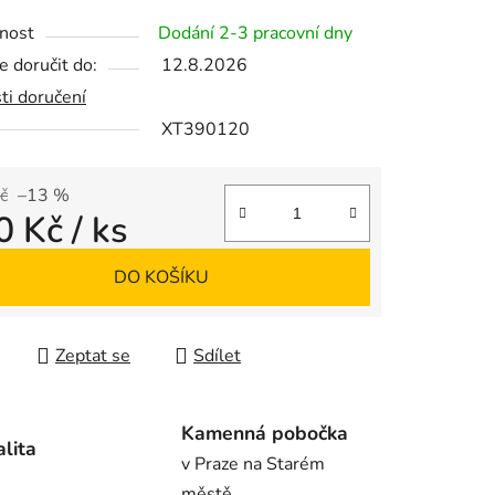
tu
nost
Dodání 2-3 pracovní dny
 doručit do:
12.8.2026
ti doručení
XT390120
ek.
č
–13 %
0 Kč
/ ks
 cena:
DO KOŠÍKU
Zeptat se
Sdílet
Kamenná pobočka
alita
v Praze na Starém
městě