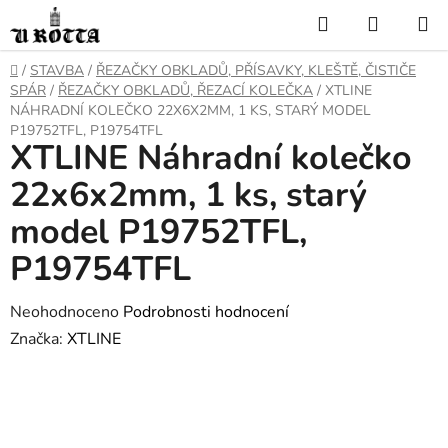
Přejít
Hledat
NÁKUP
na
KOŠÍK
obsah
DOMŮ
/
STAVBA
/
ŘEZAČKY OBKLADŮ, PŘÍSAVKY, KLEŠTĚ, ČISTIČE
SPÁR
/
ŘEZAČKY OBKLADŮ, ŘEZACÍ KOLEČKA
/
XTLINE
NÁHRADNÍ KOLEČKO 22X6X2MM, 1 KS, STARÝ MODEL
P19752TFL, P19754TFL
XTLINE Náhradní kolečko
22x6x2mm, 1 ks, starý
model P19752TFL,
P19754TFL
Průměrné
Neohodnoceno
Podrobnosti hodnocení
hodnocení
Značka:
XTLINE
produktu
je
0,0
z