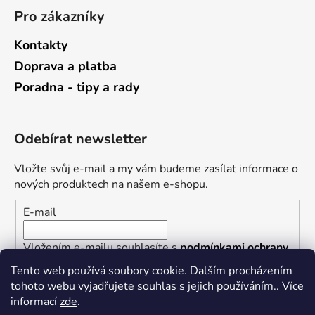
Pro zákazníky
Kontakty
Doprava a platba
Poradna - tipy a rady
Odebírat newsletter
Vložte svůj e-mail a my vám budeme zasílat informace o
nových produktech na našem e-shopu.
E-mail
Vložením e-mailu souhlasíte s
podmínkami ochrany
osobních údajů
Tento web používá soubory cookie. Dalším procházením
tohoto webu vyjadřujete souhlas s jejich používáním.. Více
PŘIHLÁSIT SE
informací
zde
.