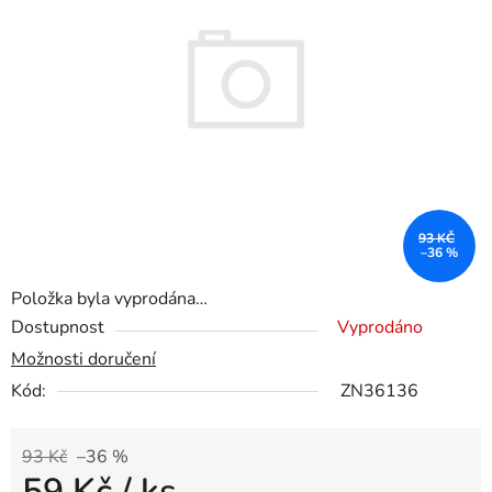
5
hvězdiček.
93 KČ
–36 %
Položka byla vyprodána…
Dostupnost
Vyprodáno
Možnosti doručení
Kód:
ZN36136
93 Kč
–36 %
59 Kč
/ ks