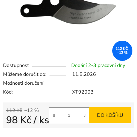
112 KČ
–12 %
Dostupnost
Dodání 2-3 pracovní dny
Můžeme doručit do:
11.8.2026
Možnosti doručení
Kód:
XT92003
112 Kč
–12 %
DO KOŠÍKU
98 Kč
/ ks
Měrná cena: