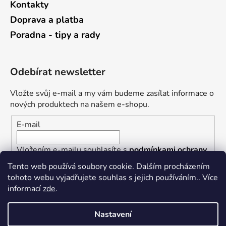
Kontakty
Doprava a platba
Poradna - tipy a rady
Odebírat newsletter
Vložte svůj e-mail a my vám budeme zasílat informace o
nových produktech na našem e-shopu.
E-mail
Vložením e-mailu souhlasíte s
podmínkami ochrany
osobních údajů
Tento web používá soubory cookie. Dalším procházením
tohoto webu vyjadřujete souhlas s jejich používáním.. Více
PŘIHLÁSIT SE
informací
zde
.
Nastavení