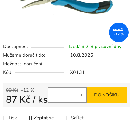
99 KČ
–12 %
Dostupnost
Dodání 2-3 pracovní dny
Můžeme doručit do:
10.8.2026
Možnosti doručení
Kód:
X0131
99 Kč
–12 %
DO KOŠÍKU
87 Kč
/ ks
Měrná cena:
Tisk
Zeptat se
Sdílet