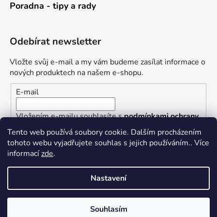
Poradna - tipy a rady
Odebírat newsletter
Vložte svůj e-mail a my vám budeme zasílat informace o
nových produktech na našem e-shopu.
E-mail
Vložením e-mailu souhlasíte s
podmínkami ochrany
osobních údajů
Tento web používá soubory cookie. Dalším procházením
tohoto webu vyjadřujete souhlas s jejich používáním.. Více
PŘIHLÁSIT SE
informací
zde
.
Nastavení
Vytvořil Shoptet
Souhlasím
Copyright 2026
Železářství U Rotta
. Všechna práva