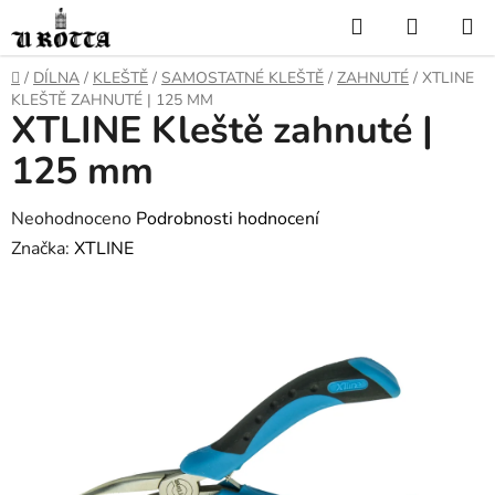
Přejít
Hledat
NÁKUP
na
KOŠÍK
obsah
DOMŮ
/
DÍLNA
/
KLEŠTĚ
/
SAMOSTATNÉ KLEŠTĚ
/
ZAHNUTÉ
/
XTLINE
KLEŠTĚ ZAHNUTÉ | 125 MM
XTLINE Kleště zahnuté |
125 mm
Průměrné
Neohodnoceno
Podrobnosti hodnocení
hodnocení
Značka:
XTLINE
produktu
je
0,0
z
5
hvězdiček.