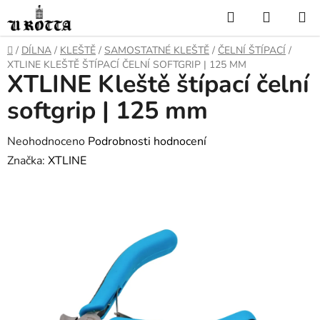
Přejít
Hledat
NÁKUP
na
KOŠÍK
obsah
DOMŮ
/
DÍLNA
/
KLEŠTĚ
/
SAMOSTATNÉ KLEŠTĚ
/
ČELNÍ ŠTÍPACÍ
/
XTLINE KLEŠTĚ ŠTÍPACÍ ČELNÍ SOFTGRIP | 125 MM
XTLINE Kleště štípací čelní
softgrip | 125 mm
Průměrné
Neohodnoceno
Podrobnosti hodnocení
hodnocení
Značka:
XTLINE
produktu
je
0,0
z
5
hvězdiček.