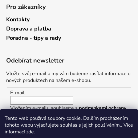
Pro zákazníky
Kontakty
Doprava a platba
Poradna - tipy a rady
Odebírat newsletter
Vložte svůj e-mail a my vám budeme zasílat informace o
nových produktech na našem e-shopu.
E-mail
Vložením e-mailu souhlasíte s
podmínkami ochrany
osobních údajů
Tento web používá soubory cookie. Dalším procházením
tohoto webu vyjadřujete souhlas s jejich používáním.. Více
PŘIHLÁSIT SE
informací
zde
.