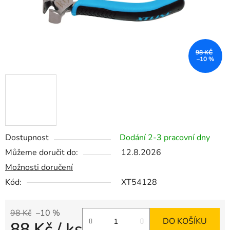
98 KČ
–10 %
Dostupnost
Dodání 2-3 pracovní dny
Můžeme doručit do:
12.8.2026
Možnosti doručení
Kód:
XT54128
98 Kč
–10 %
DO KOŠÍKU
88 Kč
/ ks