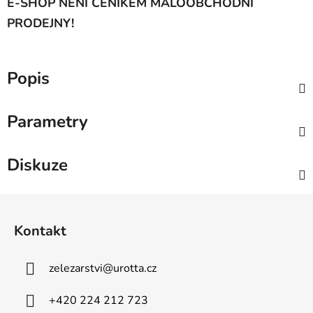
E-SHOP NENÍ CENÍKEM MALOOBCHODNÍ
PRODEJNY!
Popis
Parametry
Diskuze
Z
á
Kontakt
p
a
zelezarstvi
@
urotta.cz
t
í
+420 224 212 723