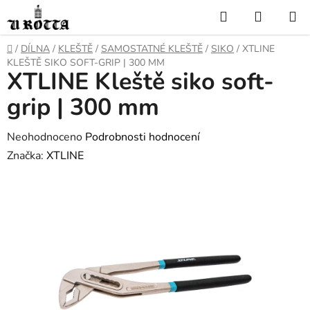
Přejít
Hledat
NÁKUP
na
KOŠÍK
obsah
DOMŮ
/
DÍLNA
/
KLEŠTĚ
/
SAMOSTATNÉ KLEŠTĚ
/
SIKO
/
XTLINE
KLEŠTĚ SIKO SOFT-GRIP | 300 MM
XTLINE Kleště siko soft-
grip | 300 mm
Průměrné
Neohodnoceno
Podrobnosti hodnocení
hodnocení
Značka:
XTLINE
produktu
je
0,0
z
5
hvězdiček.