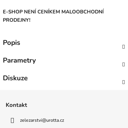
E-SHOP NENÍ CENÍKEM MALOOBCHODNÍ
PRODEJNY!
Popis
Parametry
Diskuze
Z
á
Kontakt
p
a
zelezarstvi
@
urotta.cz
t