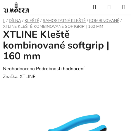
Přejít
Hledat
NÁKUP
na
KOŠÍK
obsah
DOMŮ
/
DÍLNA
/
KLEŠTĚ
/
SAMOSTATNÉ KLEŠTĚ
/
KOMBINOVANÉ
/
XTLINE KLEŠTĚ KOMBINOVANÉ SOFTGRIP | 160 MM
XTLINE Kleště
kombinované softgrip |
160 mm
Průměrné
Neohodnoceno
Podrobnosti hodnocení
hodnocení
Značka:
XTLINE
produktu
je
0,0
z
5
hvězdiček.