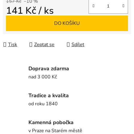
157 Kč
–10 %
141 Kč
/ ks
Měrná cena:
DO KOŠÍKU
Tisk
Zeptat se
Sdílet
Doprava zdarma
nad 3 000 Kč
Tradice a kvalita
od roku 1840
Kamenná pobočka
v Praze na Starém městě