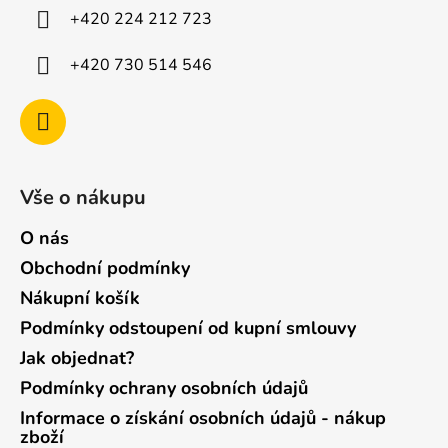
í
+420 224 212 723
+420 730 514 546
Vše o nákupu
O nás
Obchodní podmínky
Nákupní košík
Podmínky odstoupení od kupní smlouvy
Jak objednat?
Podmínky ochrany osobních údajů
Informace o získání osobních údajů - nákup
zboží